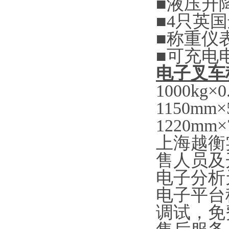
■
液压升
■4
只英国
■
称重仪
■
可充电
电子叉车
1000kg×0.
1150mm×
1220mm×
上海越衡
售人员及
电子分析
电子平台
调试，免