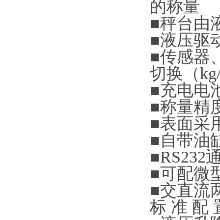
的称量
■
秤台由
■
液压驱
■
传感器
切换（
kg
■
充电电
■
称量精
■
表面采
■
自带油
■RS232
■
可配微
■
交直流
标
准
配