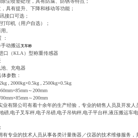
用除尘喷塑处理，具有防腐、防锈等特点；
缸，具有提升、下降和移动等功能；
讯接口可选；
型打印机（用户自选）；
两用。
置
：
降手动搬运
叉车称
进口
（KLA）
型称重传感器
表
电池、充电器
具体参数：
2kg , 2000kg×0.5kg , 2500kg×0.5kg
5
6
0mm×85mm
～
200mm
700mm×85mm
～
200mm
实业有限公司有着十余年的生产经验，专业的销售人员及开发人
地磅
,
电子叉车秤
,
电子吊磅
,
电子吊钩秤
,
电子平台秤
,
液压搬运车
。
：
专业的技术人员从事各类计量衡器／仪器的技术维修服务，并