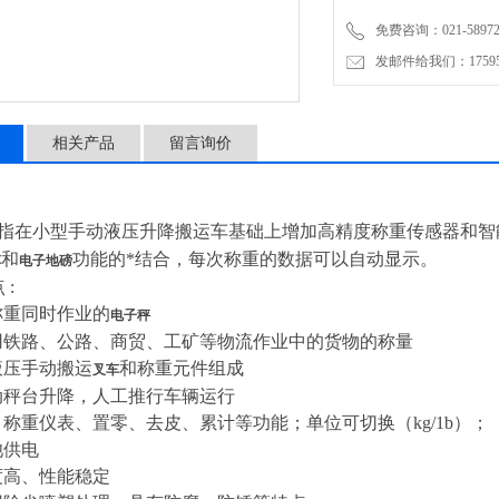
免费咨询：021-58972770
发邮件给我们：1759548
相关产品
留言询价
指在小型手动液压升降搬运车基础上增加高精度称重传感器和智
和
功能的*结合
，每次称重的数据可以自动显示。
车
电子地磅
点
:
称重同时作业的
电子秤
用铁路、公路、商贸、工矿等物流作业中的货物的称量
液压手动搬运
和称重元件组成
叉车
动秤台升降，人工推行车辆运行
、称重仪表、置零、去皮、累计等功能；单位可切换（
kg/1b
）；
池供电
度高、性能稳定