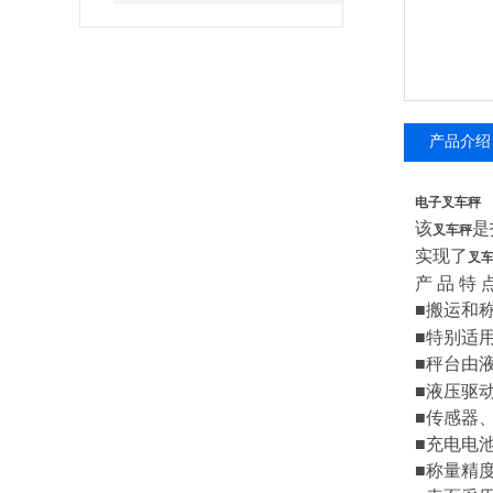
产品介绍
电子叉车秤
该
是
叉车秤
实现了
叉
产
品
特
■
搬运和
■
特别适
■
秤台由
■
液压驱
■
传感器
■
充电电
■
称量精