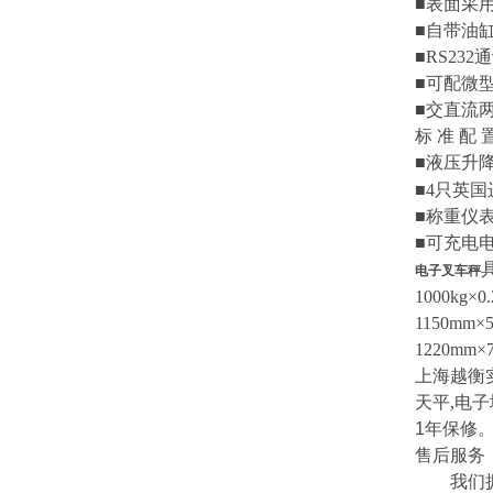
■
表面采
■
自带油
■RS232
通
■
可配微
■
交直流
标
准
配
■
液压升
■4
只英国
■
称重仪
■
可充电
电子叉车秤
1000kg×0.
1150mm×
1220mm×
上海越衡
天平
,
电子
1
年保修
售后服务
我们拥有