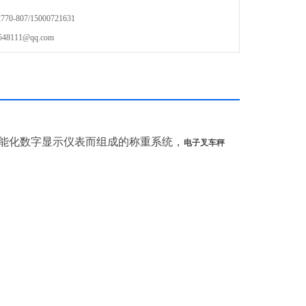
-807/15000721631
111@qq.com
能化数字显示仪表而组成的称重系统，
电子叉车秤