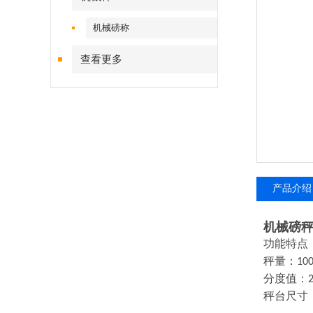
机械磅称
查看更多
产品介绍
机械磅
功能特点
秤量：
10
分度值：
秤台尺寸