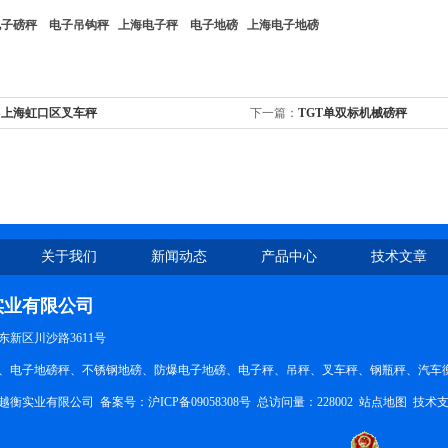
电子磅秤
电子吊钩秤
上海电子秤
电子地磅
上海电子地磅
S上海虹口区叉车秤
下一篇：
TGT单双标机械磅秤
关于我们
新闻动态
产品中心
技术文章
实业有限公司
新区川沙路3611号
、电子地磅秤、不锈钢地磅、防爆电子地磅、电子秤、吊秤、叉车秤、钢瓶秤、汽车衡。QQ
越衡实业有限公司 备案号：
沪ICP备09058308号
总访问量：228002
站点地图
技术支