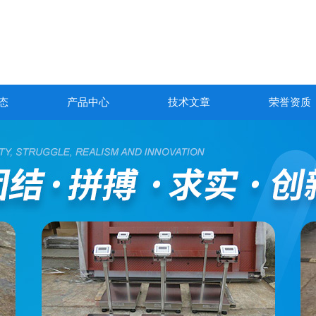
态
产品中心
技术文章
荣誉资质