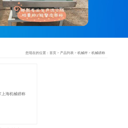
您现在的位置：
首页
>
产品列表
>
机械秤
>
机械磅称