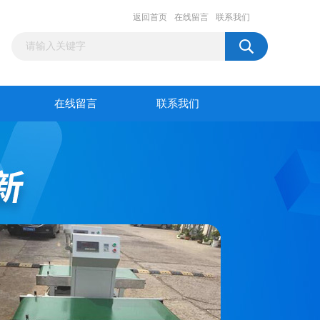
返回首页
在线留言
联系我们
在线留言
联系我们