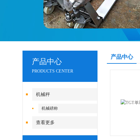
产品中心
产品中心
PRODUCTS CENTER
机械秤
机械磅称
查看更多