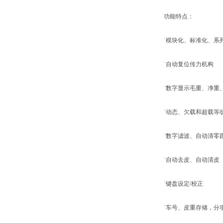
功能特点：
˙模块化、标准化、系列
˙自动复位传力机构
˙数字显示毛重、净重
˙动态、欠载和超载等
˙数字滤波、自动清零
˙自动去皮、自动清皮
˙键盘设定/校正
˙车号、皮重存储，分项