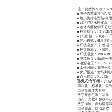
w7
注：便携汽车衡：
★
电子汽车衡
秤面以实
★地上衡标准型结构,
★以IP67防水连接盒（J
★整体表面化学工艺处
★称重精度：III（GB/T7
★分 度 值：200克-5
★显示模式：6LED显
★环境温度：传 感 器：-2
★称重仪表：- +40度。
★环境湿度：<90% R
★电缆长度：5m信号
★电源电压：AC 220V+1
★工作时间：充电一次，
★保护措施：智能判别
★通讯接口：Rs 232
便携式汽车衡
）
产品
˙模块化、标准化、系
˙自动复位传力机构
˙数字显示毛重、净重
˙动态、欠载和超载等
˙数字滤波、自动清零
˙自动去皮、自动清皮