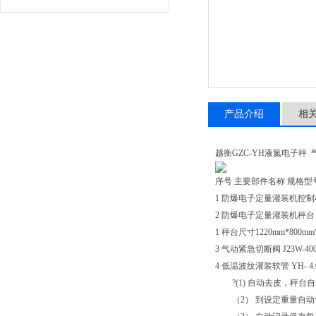
产品介绍
相
越衡GZC-YH液氮电子秤
序号 主要部件名称 规格型号
1 防爆电子定量灌装机控制柜 Y
2 防爆电子定量灌装机秤台 SC
1 秤台尺寸1220mm*800mm
3 气动紧急切断阀 J23W-
4 低温波纹灌装软管 YH- 4.0
?(1) 自动去皮，秤台
（2） 到设定重量自动