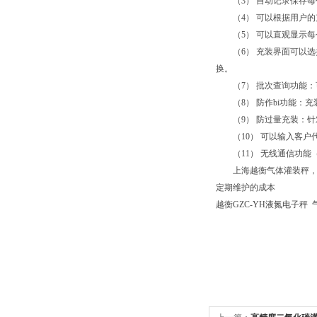
（3） 自动记录保存每
（4） 可以根据用户的
（5） 可以直观显示每
（6） 充装界面可以选择
换。
（7） 批次查询功能：可
（8） 防作bi功能：充
（9） 防过量充装：针对
（10） 可以输入客户
（11） 无线通信功能
上海越衡气体灌装秤，该
定期维护的成本
越衡GZC-YH液氮电子秤