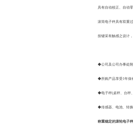
具有自动校正、自动零
滚筒电子秤具有双重过
按键采有触感之设计，采
◆公司及公司办事处附近
◆所购产品享受1年保
◆电子秤(桌秤、台秤、
◆传感器、电池、转换
称重稳定的滚轮电子