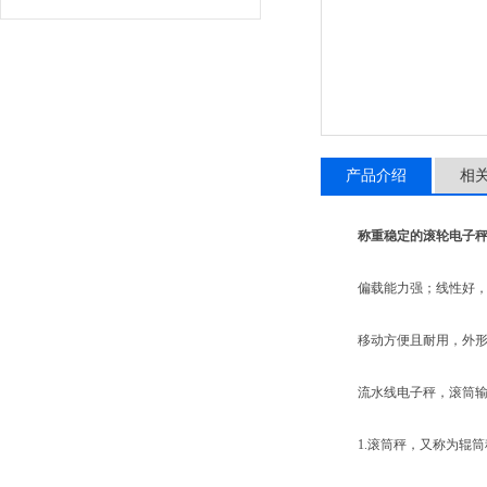
产品介绍
相
称重稳定的滚轮电子
偏载能力强；线性好，蠕
移动方便且耐用，外形
流水线电子秤，滚筒输送
1.滚筒秤，又称为辊筒