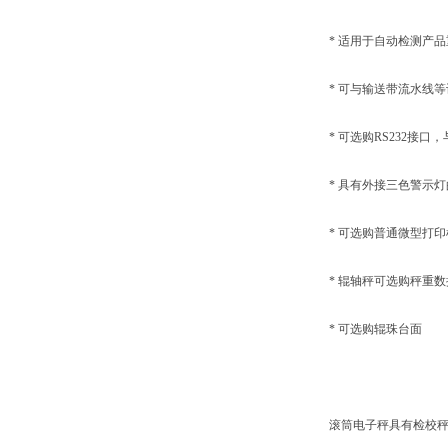
* 适用于自动检测产品
* 可与输送带流水线等
* 可选购RS232接口
* 具有外接三色警示灯
* 可选购普通微型打印
* 辊轴秤可选购秤重数据
* 可选购辊珠台面
滚筒电子秤具有检校秤之功