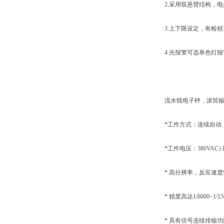
2.采用双悬臂结构，电
3.上下限设定，有检校
4.光报警可选单色灯报
流水线电子秤，滚筒输送
*工作方式：连续自动
*工作电压：380VAC±10% 
* 高分辨率，反应速度
* 精度高达1/6000~1/15
* 具有信号连续传输功