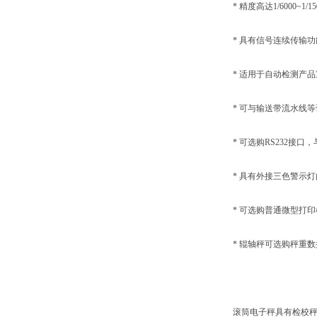
* 精度高达1/6000~1/15
* 具有信号连续传输功
* 适用于自动检测产品
* 可与输送带流水线等
* 可选购RS232接口
* 具有外接三色警示灯
* 可选购普通微型打印
* 辊轴秤可选购秤重数据
滚筒电子秤具有检校秤之功