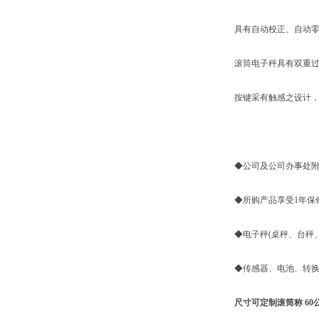
具有自动校正、自动零
滚筒电子秤具有双重过
按键采有触感之设计，采
◆公司及公司办事处附近
◆所购产品享受1年保
◆电子秤(桌秤、台秤、
◆传感器、电池、转换
尺寸可定制滚筒称 6