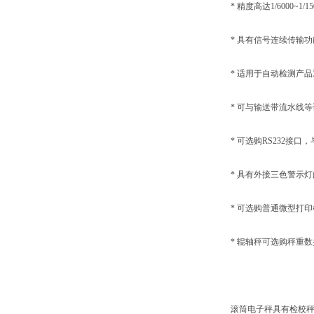
* 精度高达1/6000~1/15
* 具有信号连续传输功
* 适用于自动检测产品
* 可与输送带流水线等
* 可选购RS232接口
* 具有外接三色警示灯
* 可选购普通微型打印
* 辊轴秤可选购秤重数据
滚筒电子秤具有检校秤之功