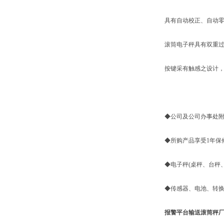
具有自动校正、自动零
滚筒电子秤具有双重过
按键采有触感之设计，采
◆公司及公司办事处附近
◆所购产品享受1年保
◆电子秤(桌秤、台秤、
◆传感器、电池、转换
报警平台输送滚筒秤厂