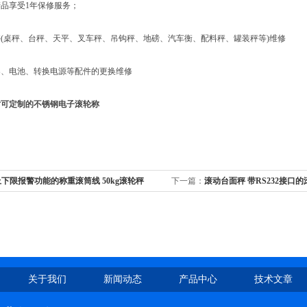
享受1年保修服务；
桌秤、台秤、天平、叉车秤、吊钩秤、地磅、汽车衡、配料秤、罐装秤等)维修
电池、转换电源等配件的更换维修
寸可定制的不锈钢电子滚轮称
下限报警功能的称重滚筒线 50kg滚轮秤
下一篇：
滚动台面秤 带RS232接口
关于我们
新闻动态
产品中心
技术文章