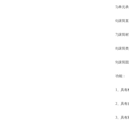
5)单元承载：
6)滚筒直径选
7)滚筒材
8)滚筒类型
9)滚筒固
功能：
1、具有检校
2、具有自
3、具有双