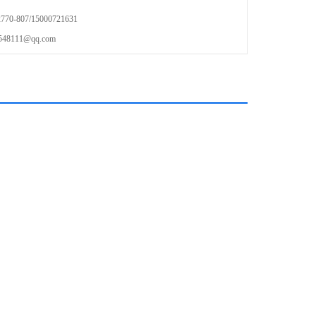
3M胶贴防水性高。
-807/15000721631
111@qq.com