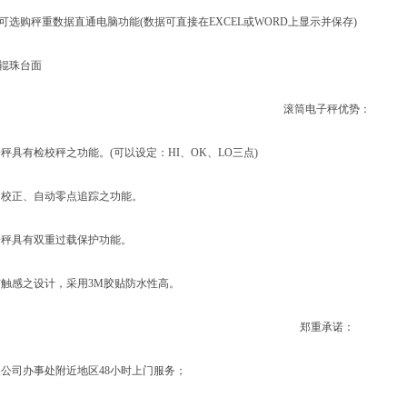
选购秤重数据直通电脑功能(数据可直接在EXCEL或WORD上显示并保存)
辊珠台面
滚筒电子秤优势：
有检校秤之功能。(可以设定：HI、OK、LO三点)
正、自动零点追踪之功能。
具有双重过载保护功能。
感之设计，采用3M胶贴防水性高。
郑重承诺：
司办事处附近地区48小时上门服务；