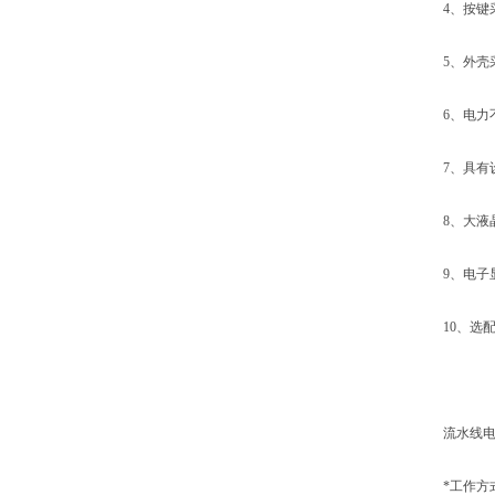
4、按键采
5、外壳采
6、电力不
7、具有设
8、大液晶L
9、电子显
10、选配：R
流水线电子
*工作方式