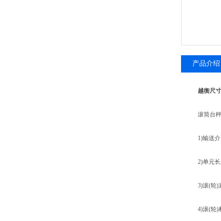
产品介绍
越衡尺
滚筒台秤
1)输送介
2)单元长度：4
3)滚(轮)直
4)滚(轮)