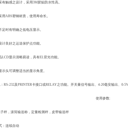
有触感之设计，采用3M胶贴防水性高。
用ABS塑钢材质，使用寿命长。
足时有明确之低电压显示。
计良好之运送保护点功能。
CD显示清晰易读，具有EL背光功能。
示头可调整适当的显示角度。
S-232及PRINTER卡接口或RELAY之功能。开关量信号输出、4-20毫安输出、0-
使用参数:
秤，滚筒输送称，定量检测秤，皮带输送秤
：连续自动