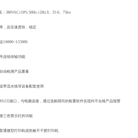
0VAC±10% 50Hz ±2Hz 0。55-0。75kw
率，反应速度快、稳定
6000~1/15000
号连续传输功能
自动检测产品重量
送带流水线等设备配套使用
S232接口，与电脑连接，通过选购我司的检重软件实现对不合格产品报警
接三色警示灯的功能
普通微型打印机或热敏不干胶打印机