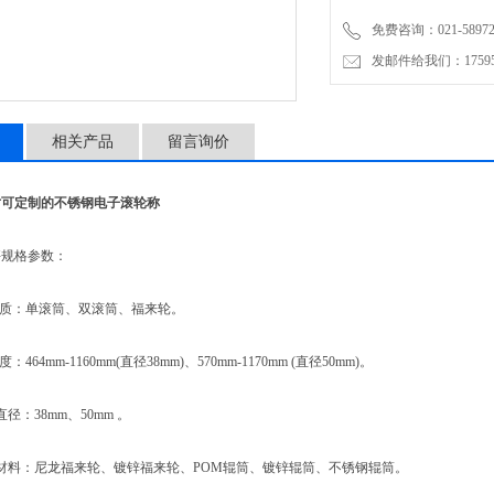
按键采有触感之设计，采用
免费咨询：021-58972770
发邮件给我们：1759548
相关产品
留言询价
寸可定制的不锈钢电子滚轮称
规格参数：
质：单滚筒、双滚筒、福来轮。
64mm-1160mm(直径38mm)、570mm-1170mm (直径50mm)。
径：38mm、50mm 。
材料：尼龙福来轮、镀锌福来轮、POM辊筒、镀锌辊筒、不锈钢辊筒。