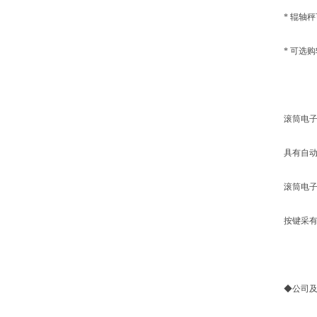
* 辊轴秤可
* 可选购
滚筒电子秤具
具有自动校
滚筒电子秤
按键采有触
◆公司及公