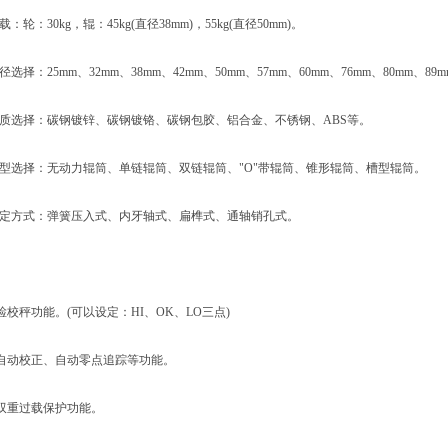
轮：30kg，辊：45kg(直径38mm)，55kg(直径50mm)。
择：25mm、32mm、38mm、42mm、50mm、57mm、60mm、76mm、80mm、89
质选择：碳钢镀锌、碳钢镀铬、碳钢包胶、铝合金、不锈钢、ABS等。
选择：无动力辊筒、单链辊筒、双链辊筒、"O"带辊筒、锥形辊筒、槽型辊筒。
定方式：弹簧压入式、内牙轴式、扁榫式、通轴销孔式。
秤功能。(可以设定：HI、OK、LO三点)
动校正、自动零点追踪等功能。
重过载保护功能。