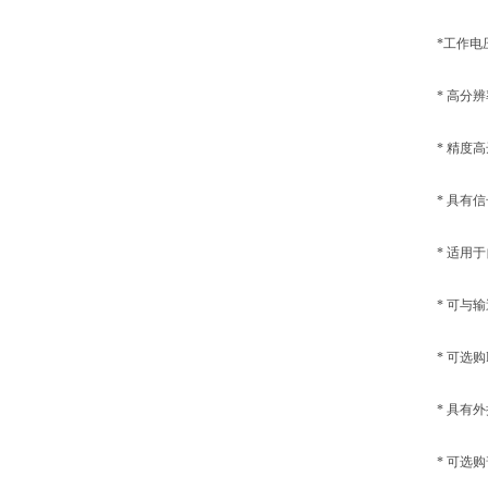
*工作电压：38
* 高分辨
* 精度高达1/
* 具有信
* 适用于
* 可与输
* 可选购R
* 具有外
* 可选购