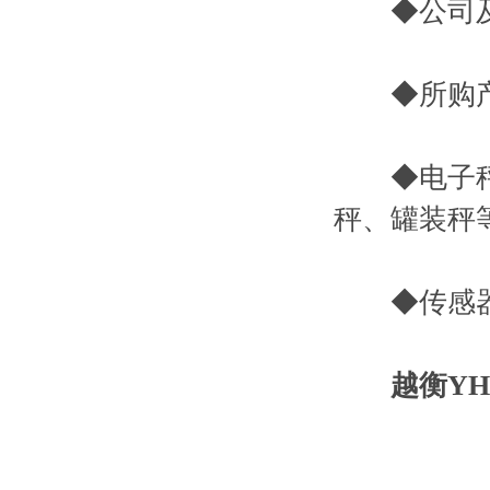
◆公司及公
◆所购产
◆电子秤(
秤、罐装秤
◆传感器、
越衡YH