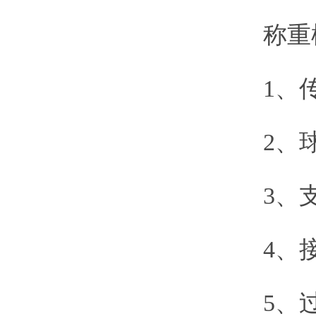
称重模
1、传
2、球
3、支
4、接
5、过