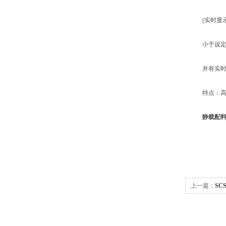
(实时显示
小于设定值
并有实时的
特点：高准
静载配料
上一篇：
SC