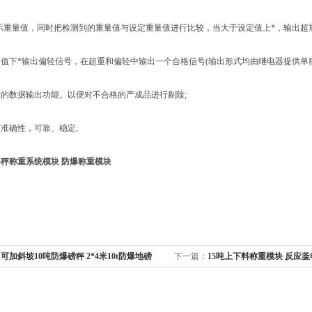
重量值，同时把检测到的重量值与设定重量值进行比较，当大于设定值上*，输出超
下*输出偏轻信号，在超重和偏轻中输出一个合格信号(输出形式均由继电器提供单独
数据输出功能。以便对不合格的产成品进行剔除;
确性，可靠、稳定;
秤称重系统模块 防爆称重模块
S可加斜坡10吨防爆磅秤 2*4米10t防爆地磅
下一篇：
15吨上下料称重模块 反应