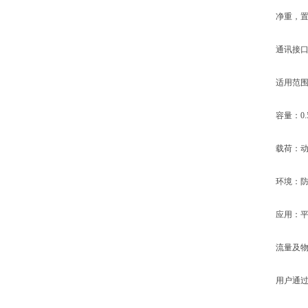
净重，置零
通讯接口：R
适用范围
容量：0.5，
载荷：动
环境：防
应用：平台
流量及物
用户通过一