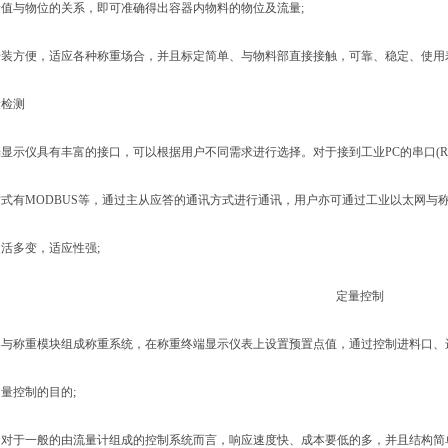
与物位的关系，即可准确得出容器内物料的物位及流量;
方便，适应各种称重场合，并且标定简单、与物料部直接接触，可靠、稳定、使用
检测
仪具有丰富的接口，可以根据用户不同需求进行选择。对于接到工业PC的串口(RS-4
有MODBUS等，通过主从应答的通讯方式进行通讯，用户亦可通过工业以太网与称
多变，适应性强;
定量控制
称重模块组成称重系统，在称重终端显示仪表上设置预置点值，通过控制进料口、
控制的目的;
于一般的由流量计组成的控制系统而言，响应速度快、成本要低的多，并且结构简单