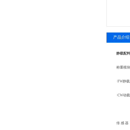
产品介绍
静载配料
称重模块
·FW静载
·CW动载
传 感 器：