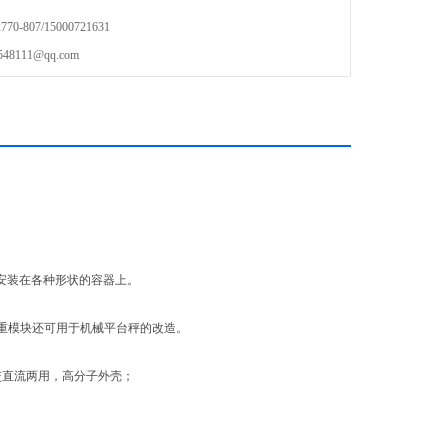
3组或4组传感器；
-807/15000721631
达成定量自动加料或定量自动排料；
111@qq.com
爆型规格供选购
安装在各种形状的容器上。
重模块还可用于机械平台秤的改造。
交直流两用，高分子外壳；