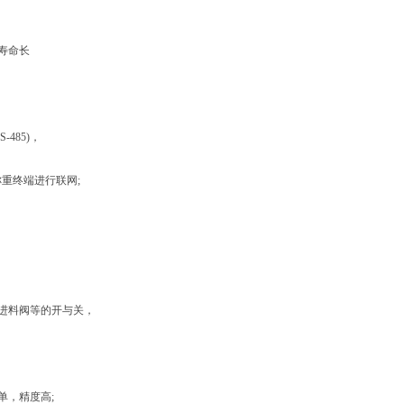
寿命长
85)，
重终端进行联网;
进料阀等的开与关，
，精度高;