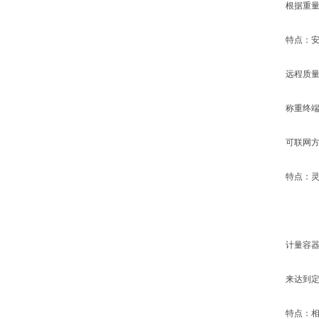
根据重量值
特点：安装
远程质量
称重终端显示
可联网方式
特点：灵活
计量容器与
来达到定量
特点：相对