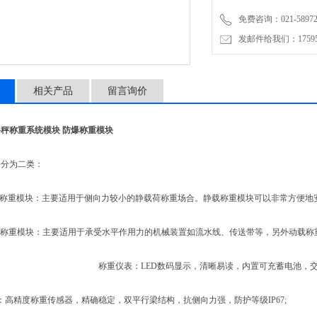
4依实际现场状态，配合采用
免费咨询：021-58972770
5配合选购定量控制系统，
发邮件给我们：1759548
6备用有一般非防爆型及防
相关产品
留言询价
秤称重系统模块 防爆称重模块
分为二类：
称重模块：主要适用于侧向力较小的静载荷称重场合。静载称重模块可以非常方便地
称重模块：主要适用于承受水平作用力的机械装置如流水线、传送带等，另外动载称
称重仪表：LED数码显示，清晰易读，内置可充蓄电池，
高精度称重传感器，精确稳定，双平行梁结构，抗侧向力强，防护等级IP67;