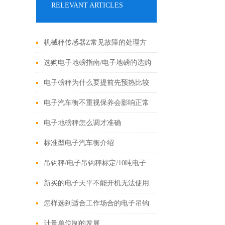
RELEVANT ARTICLES
机械秤传感器Z常见故障的处理方
案
选购电子地磅指南/电子地磅的选购
诀窍/选购地磅的注意事项
电子磅秤为什么要提前先预热比较
重要
电子汽车衡不重视保养会影响正常
运行
电子地磅秤怎么调才准确
标准型电子汽车衡介绍
吊钩秤/电子吊钩秤标定/10吨电子
吊钩秤参数设定
新买的电子天平不能开机无法使用
啥原因
怎样选到适合工作场合的电子吊钩
称
计量单位制的发展