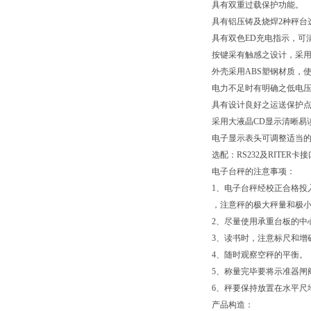
具有双重过载保护功能。
具有铝压铸及烧焊2种秤台
具有双色ED充电指示，可
按键采有触感之设计，采用
外壳采用ABS塑钢材质，
电力不足时有明确之低电
具有设计良好之运送保护
采用大液晶CD显示清晰易
电子显示表头可调整适当
选配：RS232及RITER卡
电子台秤的注意事项：
1、电子台秤经校正合格投
，注意秤的极大秤量和极
2、尽量使用承重台板的中
3、读书时，注意标尺和增
4、随时观察空秤的平衡。
5、称量完毕要将示准器闸
6、秤要保持放置在水平尺
产品构造：