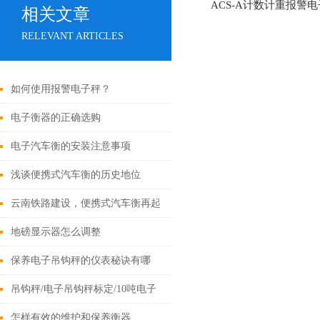
ACS-A计数计重报警
相关文章
RELEVANT ARTICLES
如何使用报警电子秤？
电子衡器的正确选购
电子汽车衡的安装注意事项
浅谈便携式汽车衡的历史地位
云南铁路建设，便携式汽车衡再起
高潮
地磅显示器怎么调整
保养电子吊钩秤的仪表秘诀有哪
些？
吊钩秤/电子吊钩秤标定/10吨电子
吊钩秤参数设定
怎样有效的维护和保养衡器