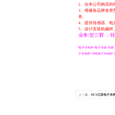
2
、自本公司购买的
3
、维修各品牌各类
务。
4
、提供传感器、电
5
、设计安装机械秤
业务
:贺三辉
：
转
电子吊钩秤
电子吊磅
吊磅
子吊钩秤
10
吨电子吊钩秤
1
上一篇：
OCS江苏电子吊
吊钩秤价格、10T电子吊