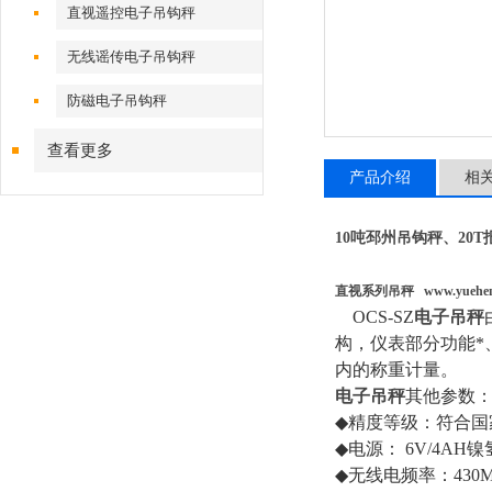
直视遥控电子吊钩秤
无线谣传电子吊钩秤
防磁电子吊钩秤
查看更多
产品介绍
相
10吨邳州吊钩秤、20
直视系列吊秤
www.yuehe
OCS-SZ
电子吊秤
构，仪表部分功能*
内的称重计量。
电子吊秤
其他参数
◆
精度等级：符合国
◆
电源：
6V/4AH
镍
◆
无线电频率：
430