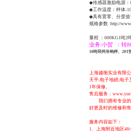
◆
传感器激励电源：
◆
工作温度：秤体
-1
◆
具有置零、分度值
规格参数
http://www
量程
：
600KG1
吨
2
业务
:小贺
：
转
8
10吨邳州吊钩秤、20
上海越衡实业有限
天平
,
电子地磅
,
电子
1
年保修。
售后服务：
www.yue
我们拥有专业的技
好更及时的维修和
服务内容如下：
1
、上海附近地区
48