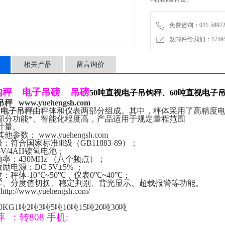
免费咨询：021-58972770
发邮件给我们：1759548
相关产品
留言询价
钩秤
电子吊磅
吊磅
50
吨直视电子吊钩秤、
60
吨直视电子
吊秤
www.yuehengsh.com
Z
电子吊秤
由秤体和仪表两部分组成。其中，秤体采用了高精度
部分功能*、智能化程度高，产品适用于规定量程范围
计量。
其他参数：
www.yuehengsh.com
级：符合国家标准
Ⅲ
级（
GB11883-89
）；
V/4AH
镍氢电池；
频率：
430MHz
（八个频点）；
激励电源：
DC 5V±5%
；
度：秤体
-10℃
~
50℃
，仪表
0℃
~
40℃
；
零、分度值切换、稳定判别、背光显示、超载报警等功能。
http://www.yuehengsh.com/
0KG1
吨
2
吨
3
吨
5
吨
10
吨
15
吨
20
吨
30
吨
萍
：
转
808
手机
: