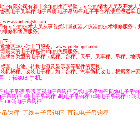
实业有限公司有着十余年的生产经验，专业的销售人员及开发人
地磅
,
电子叉车秤
,
电子吊磅
,
电子吊钩秤
,
电子平台秤
,
液压搬运车
。
：
www.yuehengsh.com
专业的技术人员从事各类计量衡器／仪器的技术维修服务，并
的维修和售后服务。
如下：
附近地区
48
小时上门服务。
www.yuehengsh.com
公司购买的电子秤提供
1
年的免费服务。
各品牌各类型的电子秤（桌秤、台秤、天平、叉车秤、吊秤、地
传感器、电池、转换电源及显示器等配件的更换。
安装机械秤、改装电子秤，如：台秤、汽车衡机改电，根据客户
萍
：
转
808
手机
:
秤
电子吊磅
吊磅
直视电子吊钩秤
无线电子吊钩秤
防爆电子吊钩
电子吊钩秤
3
吨电子吊钩秤
5
吨电子吊钩秤
10
吨电子吊钩秤
15
吨
秤
100
吨电子吊钩秤
子吊钩秤
无线电子吊钩秤
直视电子吊钩秤