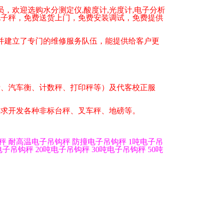
员，欢迎选购水分测定仪
,
酸度计
,
光度计
,
电子分析
电子秤
，免费送货上门，免费安装调试，免费提供
建立了专门的维修服务队伍，能提供给客户更
磅、汽车衡、计数秤、打印秤等）及代客校正服
要求开发各种非标台秤、叉车秤、地磅等。
秤
耐高温电子吊钩秤
防撞电子吊钩秤
1
吨电子吊
电子吊钩秤
20
吨电子吊钩秤
30
吨电子吊钩秤
50
吨