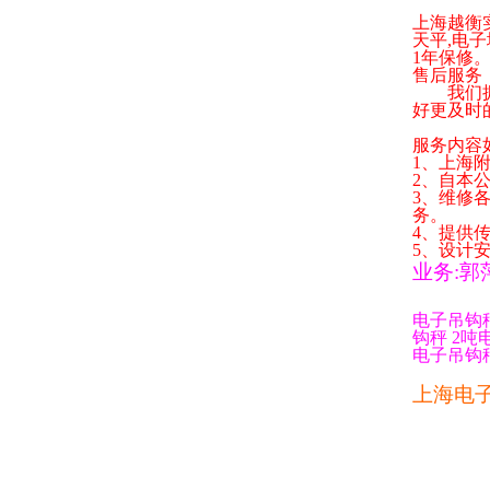
上海越衡
天平
,
电子
1
年保修
售后服务
我们拥有
好更及时
服务内容
1
、上海
2
、自本
3
、维修
务。
4
、提供
5
、设计
业务
:
郭
电子吊钩
钩秤
2
吨
电子吊钩
上海电