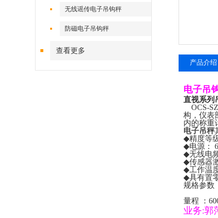
无线谣传电子吊钩秤
防磁电子吊钩秤
查看更多
产品介绍
电子吊
直视系列
OCS-S
构，仪表
内的称重
电子吊秤
◆
精度等
◆
电源：
6
◆
无线电
◆
传感器
◆
工作温
◆
具有置
规格参数
量程
：
60
业务
:
郭