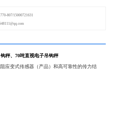
-807/15000721631
111@qq.com
吊钩秤、
70
吨直视电子吊钩秤
电阻应变式传感器（产品）和高可靠性的传力结