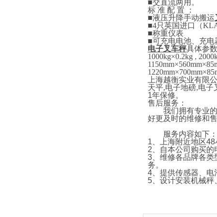
■
交直流两用。
标
准
配
置
：
■
液压升降手动搬运
■4
只英国进口
（
KL
■
称重仪表
■
可充电电池、充电
电子叉车秤
具体参
1000kg×0.2kg , 2000
1150mm×5
6
0mm×85
1220mm×700mm×85
上海越衡实业有限
天平
,
电子地磅
,
电子
1
年保修。
售后服务：
我们拥有专业的技
好更及时的维修和
服务内容如下
1
、上海附近地区
48
2
、自本公司购买的
3
、维修各品牌各类
务。
4
、提供传感器、电
5
、设计安装机械秤