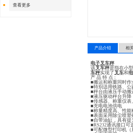
查看更多
产品介绍
相
电子叉车秤
该
叉车秤
是指在小
车秤
实现了
叉车
和
产
品
特
点
:
■
搬运和称重同时作
■
特别适用铁路、公
■
秤台由液压手动搬
■
液压驱动秤台升降
■
传感器、称重仪表
■
充电电池供电
■
称量精度高、性能
■
表面采用除尘喷塑
■
自带油缸，具有提
■RS232
通讯接口可
■
可配微型打印机（