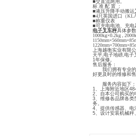
■
交直流两用。
标
准
配
置
：
■
液压升降手动搬运
■4
只英国进口
（
KL
■
称重仪表
■
可充电电池、充电
电子叉车秤
具体参
1000kg×0.2kg , 2000
1150mm×5
6
0mm×85
1220mm×700mm×85
上海越衡实业有限
天平
,
电子地磅
,
电子
1
年保修。
售后服务：
我们拥有专业的技
好更及时的维修和
服务内容如下
1
、上海附近地区
48
2
、自本公司购买的
3
、维修各品牌各类
务。
4
、提供传感器、电
5
、设计安装机械秤