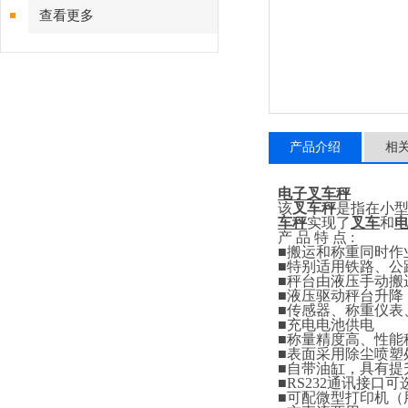
查看更多
产品介绍
相
电子叉车秤
该
叉车秤
是指在小
车秤
实现了
叉车
和
产
品
特
点
:
■
搬运和称重同时作
■
特别适用铁路、公
■
秤台由液压手动搬
■
液压驱动秤台升降
■
传感器、称重仪表
■
充电电池供电
■
称量精度高、性能
■
表面采用除尘喷塑
■
自带油缸，具有提
■RS232
通讯接口可
■
可配微型打印机（