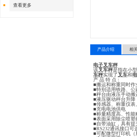
查看更多
产品介绍
相
电子叉车秤
该
叉车秤
是指在小
车秤
实现了
叉车
和
产
品
特
点
:
■
搬运和称重同时作
■
特别适用铁路、公
■
秤台由液压手动搬
■
液压驱动秤台升降
■
传感器、称重仪表
■
充电电池供电
■
称量精度高、性能
■
表面采用除尘喷塑
■
自带油缸，具有提
■RS232
通讯接口可
■
可配微型打印机（