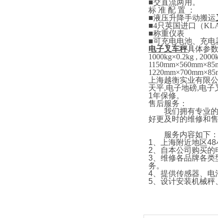
■
交直流两用。
标
准
配
置
：
■
液压升降手动搬运
■4
只英国进口
（
KL
■
称重仪表
■
可充电电池、充电
电子叉车秤
具体参
1000kg×0.2kg , 2000
1150mm×5
6
0mm×85
1220mm×700mm×85
上海越衡实业有限
天平
,
电子地磅
,
电子
1
年保修。
售后服务：
我们拥有专业的技
好更及时的维修和
服务内容如下
1
、上海附近地区
48
2
、自本公司购买的
3
、维修各品牌各类
务。
4
、提供传感器、电
5
、设计安装机械秤