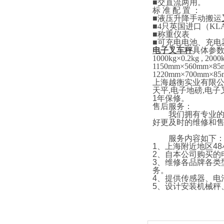
■
交直流两用。
标
准
配
置
：
■
液压升降手动搬运
■4
只英国进口
（
KL
■
称重仪表
■
可充电电池、充电
电子叉车秤
具体参
1000kg×0.2kg , 2000
1150mm×5
6
0mm×85
1220mm×700mm×85
上海越衡实业有限
天平
,
电子地磅
,
电子
1
年保修。
售后服务：
我们拥有专业的技
好更及时的维修和
服务内容如下
1
、上海附近地区
48
2
、自本公司购买的
3
、维修各品牌各类
务。
4
、提供传感器、电
5
、设计安装机械秤