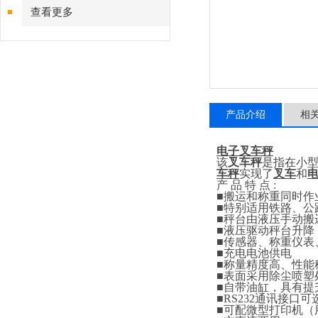
查看更多
产品介绍
相
电子叉车秤
该
叉车秤
是指在小
车秤
实现了
叉车
和
产
品
特
点
:
■
搬运和称重同时作
■
特别适用铁路、公
■
秤台由液压手动搬
■
液压驱动秤台升降
■
传感器、称重仪表
■
充电电池供电
■
称量精度高、性能
■
表面采用除尘喷塑
■
自带油缸，具有提
■RS232
通讯接口可
■
可配微型打印机（