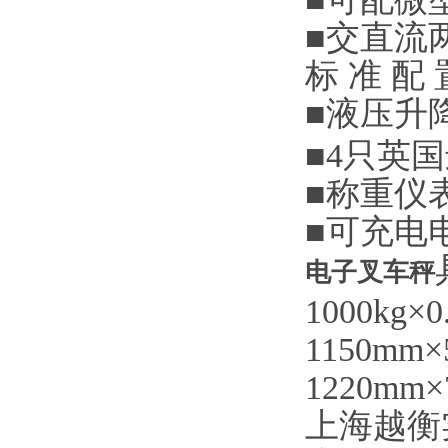
■
交直流
标
准
配
■
液压升
■4
只英国
■
称重仪
■
可充电
电子叉车秤
1000kg×0.
1150mm×
1220mm×
上海越衡