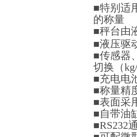
■
特别适
的称量
■
秤台由
■
液压驱
■
传感器
切换（
kg
■
充电电
■
称量精
■
表面采
■
自带油
■RS232
■
可配微