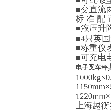
■
交直流
标
准
配
■
液压升
■4
只英国
■
称重仪
■
可充电
电子叉车秤
1000kg×0.
1150mm×
1220mm×
上海越衡