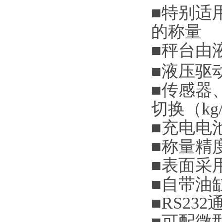
■
特别适
的称量
■
秤台由
■
液压驱
■
传感器
切换（
kg
■
充电电
■
称量精
■
表面采
■
自带油
■RS232
■
可配微