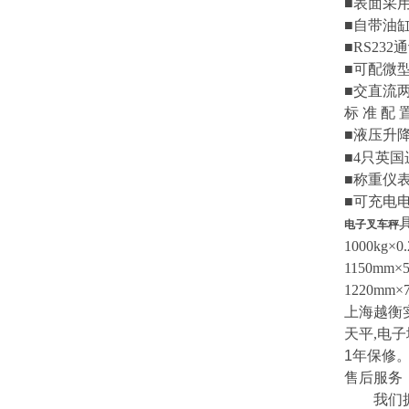
■
表面采
■
自带油
■RS232
通
■
可配微
■
交直流
标
准
配
■
液压升
■4
只英国
■
称重仪
■
可充电
电子叉车秤
1000kg×0.
1150mm×
1220mm×
上海越衡
天平
,
电子
1
年保修
售后服务
我们拥有