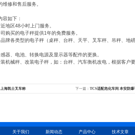
的维修和售后服务。
容如下：
附近地区
48
小时上门服务。
公司购买的电子秤提供
1
年的免费服务。
各品牌各类型的电子秤（桌秤、台秤、天平、叉车秤、吊秤、地
传感器、电池、转换电源及显示器等配件的更换。
安装机械秤、改装电子秤，如：台秤、汽车衡机改电，根据客户
S上海凯士叉车称
下一篇：
TCS适配危化车间 本安防
关于我们
新闻动态
产品中心
技术文章