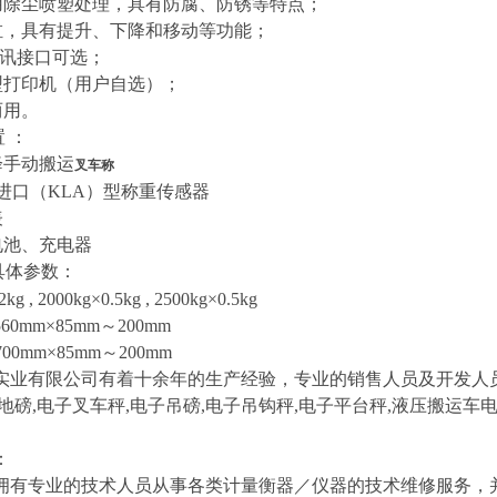
用除尘喷塑处理，具有防腐、防锈等特点；
缸，具有提升、下降和移动等功能；
讯接口可选；
型打印机（用户自选）；
两用。
置
：
降手动搬运
叉车称
进口
（KLA）
型称重传感器
表
电池、充电器
具体参数：
2kg , 2000kg×0.5kg , 2500kg×0.5kg
5
6
0mm×85mm
～
200mm
700mm×85mm
～
200mm
实业有限公司有着十余年的生产经验，专业的销售人员及开发人
地磅
,
电子叉车秤
,
电子吊磅
,
电子吊钩秤
,
电子平台秤
,
液压搬运车
。
：
专业的技术人员从事各类计量衡器／仪器的技术维修服务，并