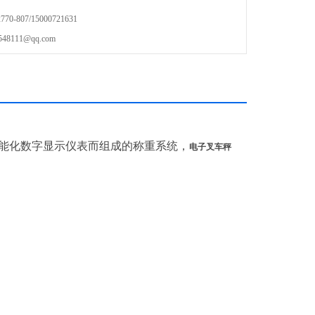
-807/15000721631
111@qq.com
能化数字显示仪表而组成的称重系统，
电子叉车秤