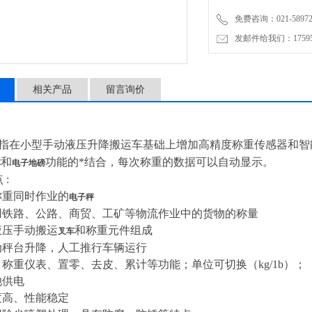
免费咨询：021-58972770
发邮件给我们：1759548
相关产品
留言询价
指在小型手动液压升降搬运车基础上增加高精度称重传感器和智
和
功能的*结合
，每次称重的数据可以自动显示。
车
电子地磅
点
:
称重同时作业的
电子秤
用铁路、公路、商贸、工矿等物流作业中的货物的称量
液压手动搬运
和称重元件组成
叉车
动秤台升降，人工推行车辆运行
、称重仪表、置零、去皮、累计等功能；单位可切换（
kg/1b
）；
池供电
度高、性能稳定