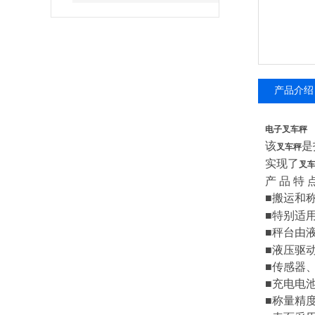
产品介绍
电子叉车秤
该
是
叉车秤
实现了
叉
产
品
特
■
搬运和
■
特别适
■
秤台由
■
液压驱
■
传感器
■
充电电
■
称量精