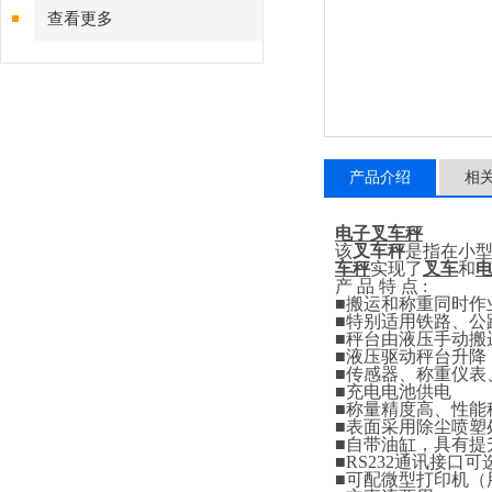
查看更多
产品介绍
相
电子叉车秤
该
叉车秤
是指在小
车秤
实现了
叉车
和
产
品
特
点
:
■
搬运和称重同时作
■
特别适用铁路、公
■
秤台由液压手动搬
■
液压驱动秤台升降
■
传感器、称重仪表
■
充电电池供电
■
称量精度高、性能
■
表面采用除尘喷塑
■
自带油缸，具有提
■RS232
通讯接口可
■
可配微型打印机（