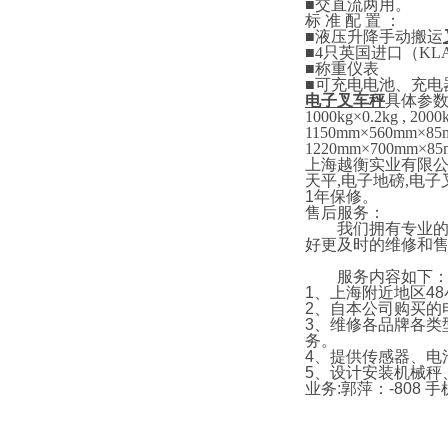
■
交直流两用。
标
准
配
置
：
■
液压升降手动搬运
■4
只英国进口
（
KL
■
称重仪表
■
可充电电池、充电
电子叉车秤
具体参
1000kg×0.2kg , 2000
1150mm×5
6
0mm×85
1220mm×700mm×85
上海越衡实业有限
天平
,
电子地磅
,
电子
1
年保修。
售后服务：
我们拥有专业的技
好更及时的维修和
服务内容如下
1
、上海附近地区
48
2
、自本公司购买的
3
、维修各品牌各类
务。
4
、提供传感器、电
5
、设计安装机械秤
业务
:
郭萍：
-808
手