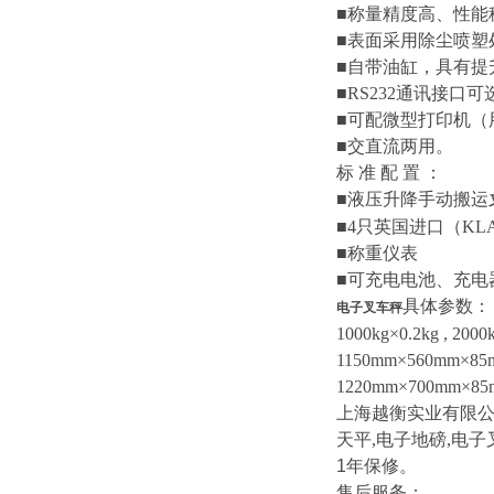
■
称量精度高、性能
■
表面采用除尘喷塑
■
自带油缸，具有提
■RS232
通讯接口可
■
可配微型打印机（
■
交直流两用。
标
准
配
置
：
■
液压升降手动搬运
■4
只英国进口
（KL
■
称重仪表
■
可充电电池、充电
具体参数：
电子叉车秤
1000kg×0.2kg , 2000
1150mm×5
6
0mm×85
1220mm×700mm×85
上海越衡实业有限
天平
,
电子地磅
,
电子
1
年保修。
售后服务：