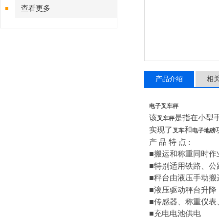
查看更多
产品介绍
相
电子叉车秤
该
是指在小型
叉车秤
实现了
和
叉车
电子地磅
产
品
特
点
:
■
搬运和称重同时作
■
特别适用铁路、公
■
秤台由液压手动搬
■
液压驱动秤台升降
■
传感器、称重仪表
■
充电电池供电