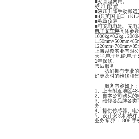
■
交直流两用。
标
准
配
置
：
■
液压升降手动搬运
■4
只英国进口
（
KL
■
称重仪表
■
可充电电池、充电
电子叉车秤
具体参
1000kg×0.2kg , 2000
1150mm×5
6
0mm×85
1220mm×700mm×85
上海越衡实业有限
天平
,
电子地磅
,
电子
1
年保修。
售后服务：
我们拥有专业的技
好更及时的维修和
服务内容如下
1
、上海附近地区
48
2
、自本公司购买的
3
、维修各品牌各类
务。
4
、提供传感器、电
5
、设计安装机械秤
业务
:
郭萍：
-808
手