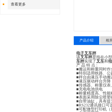
查看更多
产品介绍
相
电子叉车秤
该
叉车秤
是指在小
车秤
实现了
叉车
和
产
品
特
点
:
■
搬运和称重同时作
■
特别适用铁路、公
■
秤台由液压手动搬
■
液压驱动秤台升降
■
传感器、称重仪表
■
充电电池供电
■
称量精度高、性能
■
表面采用除尘喷塑
■
自带油缸，具有提
■RS232
通讯接口可
■
可配微型打印机（