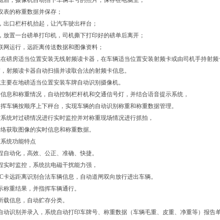
稳后，摄像机自动拍下车辆车号的照片，保存在电脑里；
仪表的称重数据并保存；
，出口栏杆机抬起，让汽车驶出秤台；
，放置一台磅单打印机，司机撕下打印好的磅单后离开；
联网运行，远距离传送数据和图像资料；
式在磅房适当位置安装无线射频读卡器，在车辆适当位置安装射频卡或由司机手持射频
前，射频读卡器自动扫描并读取合法的射频卡信息。
式主要在地磅适当位置安装车牌自动识别摄像机。
号信息和称重情况，自动控制栏杆机和交通信号灯，并结合语音提示系统，
指挥车辆按顺序上下秤台，实现车辆的自动识别称重和称重数据管理。
控系统对过磅情况进行实时监控并对称重现场情况进行抓拍，
网络获取图像的实时信息和称重数据。
重系统功能特点
程自动化，高效、公正、准确、快捷。
程实时监控，系统抗电磁干扰能力强，
IC卡远距离识别合法车辆信息，自动道闸双向放行进出车辆。
示称重结果，并指挥车辆通行。
卡所载信息，自动贮存分类。
像自动识别并录入，系统自动打印车牌号、称重数据（车辆毛重、皮重、净重等）报告