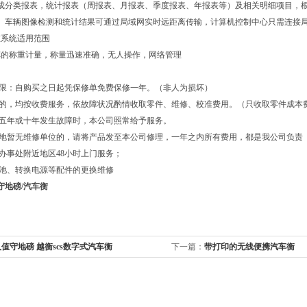
生成分类报表，统计报表（周报表、月报表、季度报表、年报表等）及相关明细项目，
据、车辆图像检测和统计结果可通过局域网实时远距离传输，计算机控制中心只需连接
重系统适用范围
车的称重计量，称量迅速准确，无人操作，网络管理
年限：自购买之日起凭保修单免费保修一年。（非人为损坏）
年的，均按收费服务，依故障状况酌情收取零件、维修、校准费用。（只收取零件成本
过五年或十年发生故障时，本公司照常给予服务。
在地暂无维修单位的，请将产品发至本公司修理，一年之内所有费用，都是我公司负责
司办事处附近地区48小时上门服务；
电池、转换电源等配件的更换维修
守地磅/汽车衡
值守地磅 越衡scs数字式汽车衡
下一篇：
带打印的无线便携汽车衡