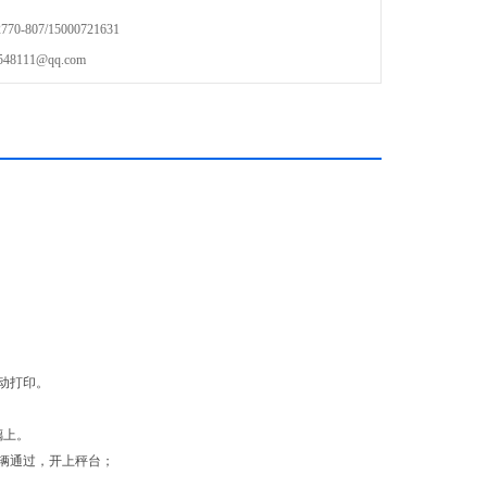
电子汽车衡的基础上，加装硬件和软件实现其功能。
-807/15000721631
111@qq.com
动打印。
璃上。
辆通过，开上秤台；