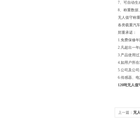
7、可自动
8、称重数
无人值守称
各类载重汽
郑重承诺：
1.免费保修
2.凡超出一
3.产品使用
4.如用户所
5.公司及公
6.传感器、
120吨无人值
上一篇：
无人