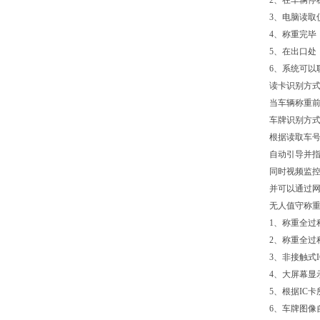
2、在车辆停
3、电脑读取
4、称重完毕
5、在出口处
6、系统可以
读卡识别方
当车辆称重
车牌识别方
根据读取车
自动引导并
同时视频监
并可以通过
无人值守称
1、称重全过
2、称重全过
3、非接触式
4、大屏幕显
5、根据IC
6、车牌图