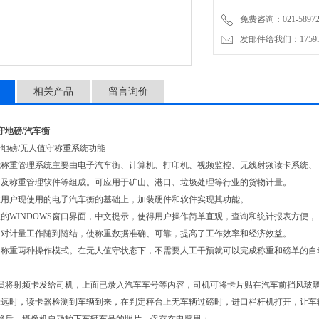
该系统也可在用户现使用的
免费咨询：021-58972770
发邮件给我们：1759548
相关产品
留言询价
守地磅/汽车衡
地磅/无人值守称重系统功能
能称重管理系统主要由电子汽车衡、计算机、打印机、视频监控、无线射频读卡系统、
闸及称重管理软件等组成。可应用于矿山、港口、垃圾处理等行业的货物计量。
在用户现使用的电子汽车衡的基础上，加装硬件和软件实现其功能。
的WINDOWS窗口界面，中文提示，使得用户操作简单直观，查询和统计报表方便，
了对计量工作随到随结，使称重数据准确、可靠，提高了工作效率和经济效益。
动称重两种操作模式。在无人值守状态下，不需要人工干预就可以完成称重和磅单的自
理员将射频卡发给司机，上面已录入汽车车号等内容，司机可将卡片贴在汽车前挡风玻
米远时，读卡器检测到车辆到来，在判定秤台上无车辆过磅时，进口栏杆机打开，让车