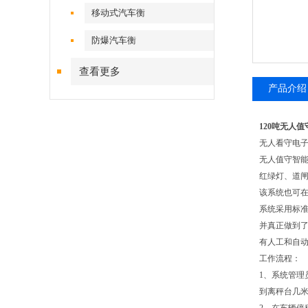
移动式汽车衡
防爆汽车衡
查看更多
产品介绍
120吨无人值
无人看守电子
无人值守智
红绿灯、道
该系统也可
系统采用标准
并真正做到
有人工和自
工作流程：
1、系统管
到离秤台几