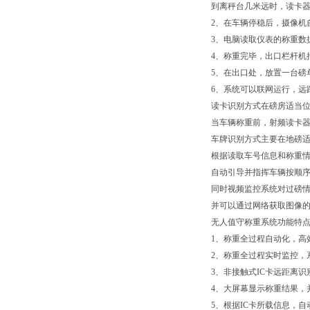
到离秤台几米远时，读卡
2、在车辆停稳后，摄像机
3、电脑读取仪表的称重数
4、称重完毕，出口栏杆机
5、在出口处，放置一台磅
6、系统可以联网运行，远
读卡识别方式在磅房适当
当车辆称重前，射频读卡
车牌识别方式主要在地磅
根据读取车号信息和称重
自动引导并指挥车辆按顺
同时视频监控系统对过磅
并可以通过网络获取图像
无人值守称重系统功能特
1、称重全过程自动化，高
2、称重全过程实时监控，
3、非接触式IC卡远距离
4、大屏幕显示称重结果，
5、根据IC卡所载信息，