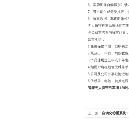
6、车牌图像自动识别并录
7、可自动生成分类报表，
8、称重数据、车辆图像检
无人值守称重系统适用范
各类载重汽车的称重计量
郑重承诺：
1.免费保修年限：自购买
2.凡超出一年的，均按收
3.产品使用过五年或十年
4.如用户所在地暂无维修
5.公司及公司办事处附近地
6.传感器、电池、转换电
智能无人值守汽车衡 120
上一篇：
自动化称重系统 