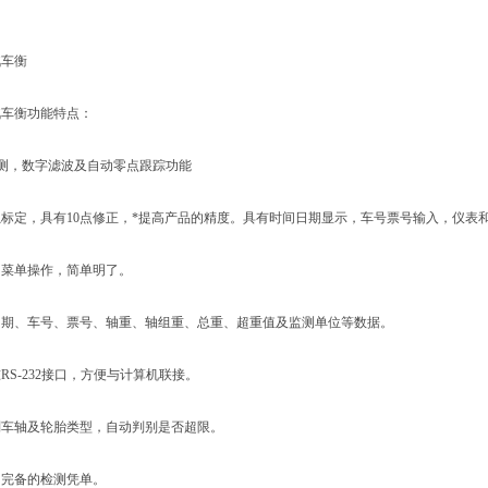
车衡
衡功能特点：
测，数字滤波及自动零点跟踪功能
定，具有10点修正，*提高产品的精度。具有时间日期显示，车号票号输入，仪表
单操作，简单明了。
、车号、票号、轴重、轴组重、总重、超重值及监测单位等数据。
-232接口，方便与计算机联接。
轴及轮胎类型，自动判别是否超限。
备的检测凭单。