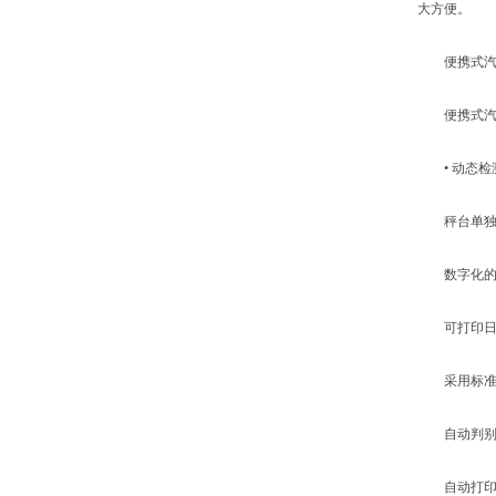
大方便。
便携式汽
便携式汽车
• 动态检
秤台单独标
数字化的菜
可打印日期
采用标准RS
自动判别车
自动打印完