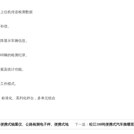
位机传送检测数据
补偿。
显示车辆信息。
00辆的检测纪录。
及统计功能。
工作模式。
标准化、系列化秤台，多单元组合
CS便携式轴重仪、公路检测电子秤、便携式地
下一篇：
松江100吨便携式汽车衡哪里
车衡、*专业电子地磅
磅维修~！~100吨汽车衡价格