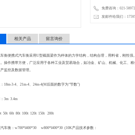
免费咨询：021-58972770
发邮件给我们：1759548
相关产品
留言询价
衡便携式汽车衡采用U型截面梁作为秤体的力学结构，结构合理，用料省，刚性强。
速。操作携带方便，广泛应用于各种工业及贸易场合，如冶金、矿山、机械、化工、粮
生产监控及数据管理。
m-3-4、21m-4、24m-4(M后面的数字为“节数”)
m 3.4m
 60t 80t 100t 120t 150t 200t
w700*l400*30 w800*l400*30 (10K产品技术参数：