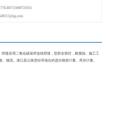
-807/15000721631
111@qq.com
焊接采用二氧化碳保焊连续焊缝，型腔全密封，耐腐蚀。施工工
食、物流、港口及公路货站等场合的进出物资计量、库存计量、