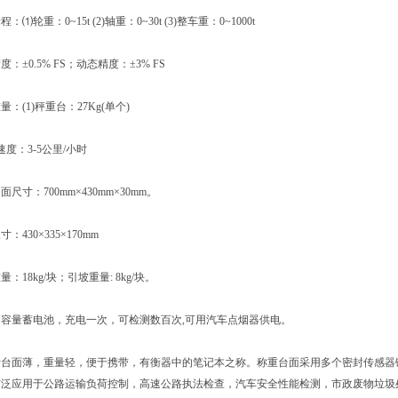
重：0~15t (2)轴重：0~30t (3)整车重：0~1000t
0.5% FS；动态精度：±3% FS
(1)秤重台：27Kg(单个)
：3-5公里/小时
：700mm×430mm×30mm。
30×335×170mm
8kg/块；引坡重量: 8kg/块。
量蓄电池，充电一次，可检测数百次,可用汽车点烟器供电。
面薄，重量轻，便于携带，有衡器中的笔记本之称。称重台面采用多个密封传感器镶
广泛应用于公路运输负荷控制，高速公路执法检查，汽车安全性能检测，市政废物垃圾