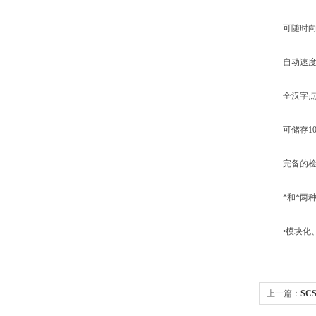
可随时向上
自动速度
全汉字点阵
可储存10
完备的检索
*和*两种
•模块化、
上一篇：
S
磅、便携式汽