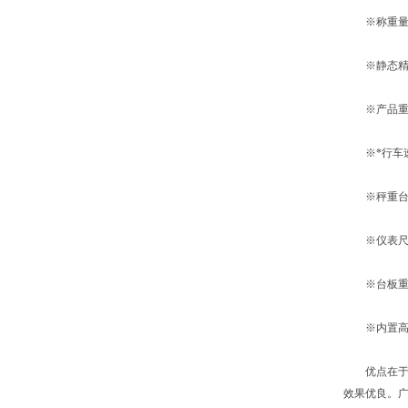
※称重量程：⑴轮
※静态精度：±
※产品重量：
※*行车速度
※秤重台面尺寸
※仪表尺寸：4
※台板重量：1
※内置高容
优点在于台
效果优良。