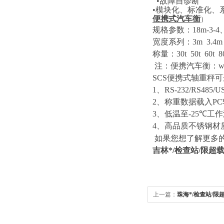
•故障自诊断
•模块化、标准化、
便携式汽车衡
）
规格参数：
18m-3-4
宽度系列：
3m 3.4m
称量：
30t 50t 60t 
注：便携汽车衡：
w
SCS
便携式轴重秤可
1
、
RS-232/RS485/U
2
、称重数据载入
PC
3
、低温至
-25℃
工作
4
、高品质不锈钢材
如果您想了解更多
吉林*
/
检查站
/
限超
上一篇：
珠海*/检查站/
便携式汽车衡检测，