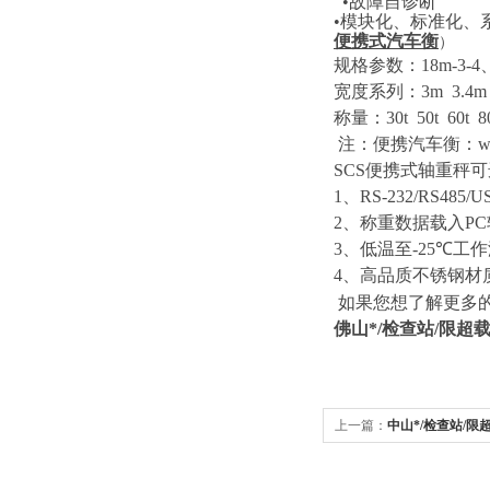
•故障自诊断
•模块化、标准化、
便携式汽车衡
）
规格参数：
18m-3-4
宽度系列：
3m 3.4m
称量：
30t 50t 60t 
注：便携汽车衡：
w
SCS
便携式轴重秤可
1
、
RS-232/RS485/U
2
、称重数据载入
PC
3
、低温至
-25℃
工作
4
、高品质不锈钢材
如果您想了解更多
佛山*
/
检查站
/
限超
上一篇：
中山*/检查站/
便携式汽车衡检测,