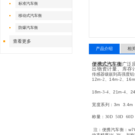
标准汽车衡
移动式汽车衡
防爆汽车衡
查看更多
产品介绍
相
便携式汽车衡
广泛
出物资计量、库存
传感器镶嵌到高强度铝
12m
、
14m
、
16
-2
-2
18m
、
21m
、
2
-3-4
-4
宽度系列：
3m 3.4m
称量：
30D 50D 60D
w7
注：便携汽车衡：