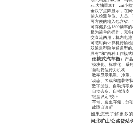
动态精度1%-3%，与称
zui大轴重30T，zu
全汉字点阵显示，在同
输入检测单位、人员、
可方便的输入包含省、
可存储多达1800辆车
极为简单的操作，完备
交直流两用，机内电池
可随时向计算机传输检
双通道型除单通道型的
具有*和*两种工作模
便携式汽车衡
）
产品
˙模块化、标准化、系
˙自动复位传力机构
˙数字显示毛重、净重
˙动态、欠载和超载等
˙数字滤波、自动清零
˙自动去皮、自动清皮
˙键盘设定/校正
˙车号、皮重存储，分
˙故障自诊断
如果您想了解更多
河北矿山
/
公路货站
/