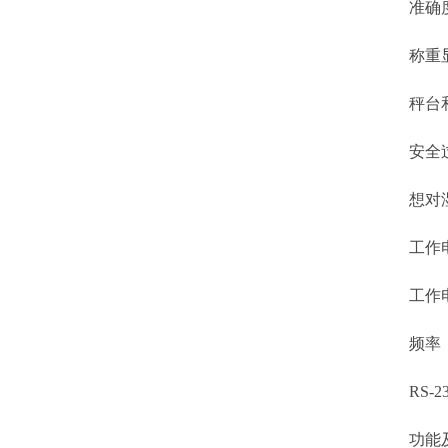
准确度
称重显示
秤台和传
安全过载
想对湿度
工作电源：
工作电压：
频率：5
RS-23
功能及