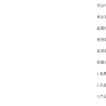
可以中文
单次累计
超重报
使用装
采用双液
郑重承
1.免费
2.凡超
3.产品