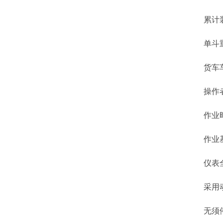
累计装
单斗重
货车车型
操作者，
作业时间
作业基
仪表全
采用动态
无须停