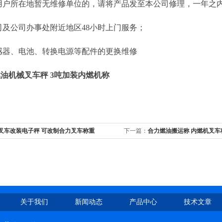
户所在地暂无维修单位的，请将产品发至本公司修理，一年之
及公司办事处附近地区48小时上门服务；
器、电池、转换电源等配件的更换维修
燃油机械叉车秤 3吨加装内燃机称
吨叉车改装电子秤 可改制合力叉车称重
下一篇：
合力燃油搬运称 内燃机叉车
关于我们
新闻动态
产品中心
技术文章