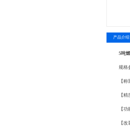
产品介绍
5吨
规格参
【称重】
【精度】
【功能】
【改装】