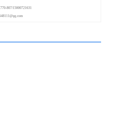
叉车及各品牌叉车（合力/龙工/柳工/杭州叉车等）
-807/15000721631
111@qq.com