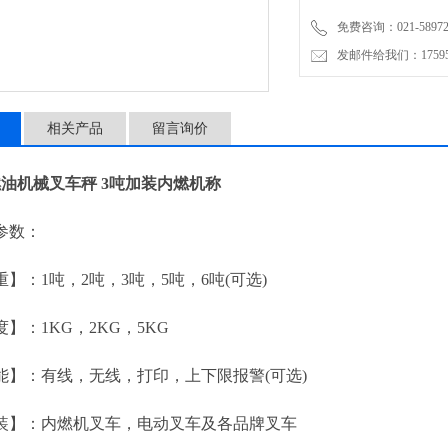
【改装】：内燃机叉车，电动
免费咨询：021-58972770
发邮件给我们：1759548
相关产品
留言询价
燃油机械叉车秤 3吨加装内燃机称
数：
：1吨，2吨，3吨，5吨，6吨(可选)
：1KG，2KG，5KG
：有线，无线，打印，上下限报警(可选)
：内燃机叉车，电动叉车及各品牌叉车