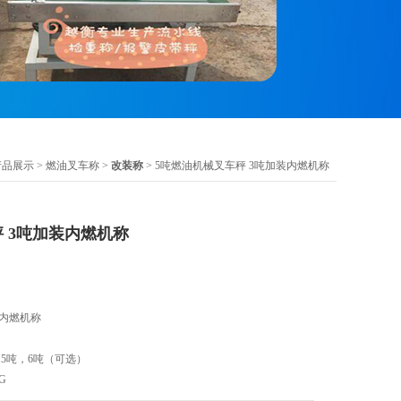
产品展示
>
燃油叉车称
>
改装称
> 5吨燃油机械叉车秤 3吨加装内燃机称
 3吨加装内燃机称
装内燃机称
，5吨，6吨（可选）
G
印，上下限报警（可选）