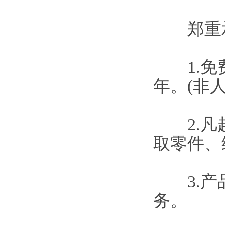
郑重承
1.免费
年。(非
2.凡超
取零件、
3.产品
务。