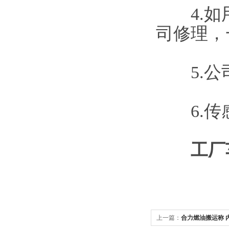
4.如用
司修理，
5.公司
6.传感
工厂
上一篇：
合力燃油搬运称 