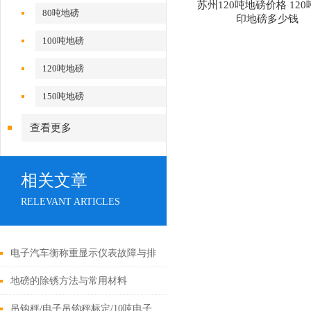
苏州120吨地磅价格 12
80吨地磅
印地磅多少钱
100吨地磅
120吨地磅
150吨地磅
查看更多
相关文章
RELEVANT ARTICLES
电子汽车衡称重显示仪表故障与排
除方法
地磅的除锈方法与常用材料
吊钩秤/电子吊钩秤标定/10吨电子