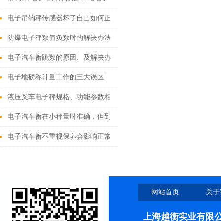
吊钩秤参数设定
电子吊钩秤传感器坏了自己如何正
确更换
防爆电子秤数值负数时的解决办法
电子汽车衡跳数的原因、及解决办
法
电子地磅称计量工作的三大误区
液压叉车电子秤规格、功能参数相
关介绍
电子汽车衡在小秤量时准确，但到
满秤量减少几百公斤怎么解决？
电子汽车衡不重视保养会影响正常
运行
网站首页
关于
上海越衡实业有限