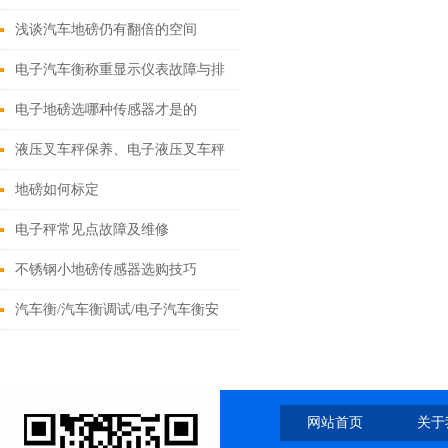
您被坑了多少钱
浅谈汽车地磅仍有翻倍的空间
电子汽车衡称重显示仪表故障与排
除方法
电子地磅选哪种传感器才是的
液压叉车秤保养、电子液压叉车秤
如何选型（厂家）
地磅如何标定
电子秤常见点故障及维修
不锈钢小地磅传感器选购技巧
汽车衡/汽车衡调试/电子汽车衡安
装的前条件
网站首页
关于