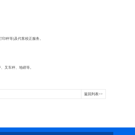
印秤等)及代客校正服务。
、叉车秤、地磅等。
返回列表>>