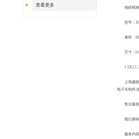
查看更多
地磅规格
型号：XK3
量程：600kg 
尺寸：0.8X0.8
1.5X2.5 2
上海越衡实业
电子吊钩秤,
售后服务
我们拥有专
服务内容