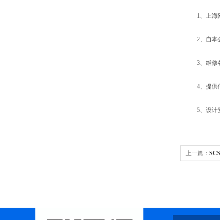
1、上海附
2、自本公
3、维修各
4、提供传
5、设计安
上一篇：
SC