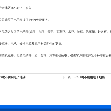
近地区48小时上门服务。
司购买的电子秤提供1年的免费服务。
品牌各类型的电子秤(桌秤、台秤、天平、叉车秤、吊秤、地磅、汽车衡、计数秤、打
感器、电池、转换电源及显示器等配件的更换。
装机械秤、改装电子秤，如：台秤、汽车衡机改电，根据客户要求开发各种非标台秤
S3吨不锈钢电子地磅
下一篇：
SCS1吨不锈钢电子地磅