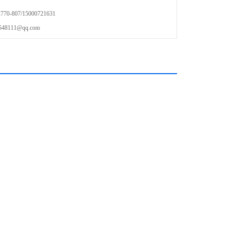
-807/15000721631
111@qq.com