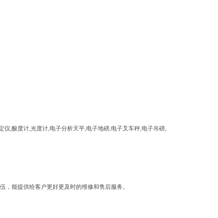
度计,光度计,电子分析天平,电子地磅,电子叉车秤,电子吊磅,
伍，能提供给客户更好更及时的维修和售后服务。