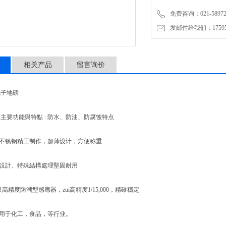
免费咨询：021-58972770
发邮件给我们：1759548
相关产品
留言询价
子地磅
要功能與特點 : 防水、防油、防腐蚀特点
不锈钢精工制作，超薄设计，方便称重
設計、特殊結構處理堅固耐用
精度防潮型感應器，zui高精度1/15,000，精確穩定
用于化工，食品，等行业。