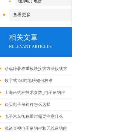
缓冲电子地磅
查看更多
相关文章
RELEVANT ARTICLES
动载静载称重模块接线方法接线方
法
数字式150吨地磅如何校准
上海吊钩秤技术参数_电子吊钩秤
多少钱_吊钩秤工作原理
购买电子吊钩秤怎么选择
电子汽车衡称重时需要注意什么
浅谈直视电子吊钩秤和无线吊钩的