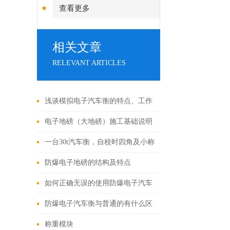
查看更多
相关文章
RELEVANT ARTICLES
浅谈模拟电子汽车衡的特点、工作
原理及使用范围
电子地磅（大地磅）施工基础说明
一台30t汽车衡，自校时四角及小称
量误差均正常，而到18t以上的称量
防爆电子地磅的结构及特点
时误差1t多，要怎么解决?
如何正确无误的使用防爆电子汽车
衡
防爆电子汽车衡与普通的有什么区
别
称重模块