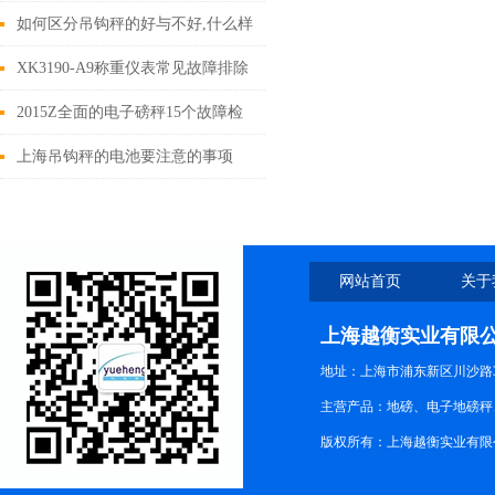
如何区分吊钩秤的好与不好,什么样
的价位Z合算？
XK3190-A9称重仪表常见故障排除
2015Z全面的电子磅秤15个故障检
查及解决方案
上海吊钩秤的电池要注意的事项
网站首页
关于
上海越衡实业有限
地址：上海市浦东新区川沙路3
主营产品：地磅、电子地磅秤、
版权所有：上海越衡实业有限