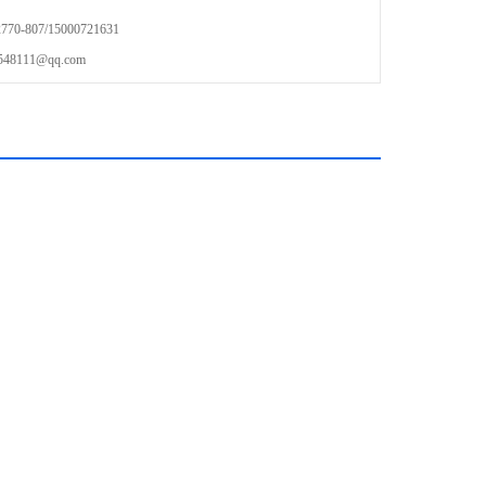
-807/15000721631
111@qq.com