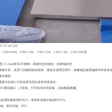
T 5T 10T 20T
6m×0.8m、0.8m×1.0m、1.0m×1.2m、1.2m×1.5m、1.5m×3.0m等
用1.5~2mm厚304不锈钢，表面经拉丝抛光、防静电处理
用碳钢方管，采用了四横四纵的架构，避免在使用过程中，称量物品放置偏移对秤体造
爆传感器。
重显示仪表LCD蓝色背光适合各种光线场合。
S232通讯接口，计算机、打印机等外部设备，须加配隔离栅。
T3/T5(使用防爆电池时为T3，使用本安输出电源时为T5)。
钢，密封等级：IP67。