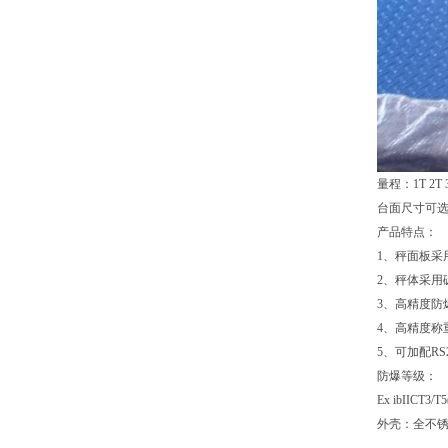
量程：1T 2T 3
台面尺寸可选：0.
产品特点：
1、秤面板采
2、秤体采
3、高精度防
4、高精度称
5、可加配R
防爆等级：
Ex ibIIC
外壳：全不锈