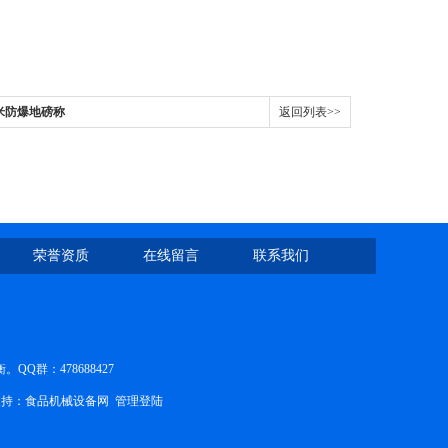
2米防爆地磅称
返回列表>>
荣誉资质
在线留言
联系我们
群：478688427
持：
食品机械设备网
管理登陆