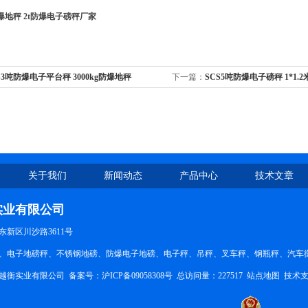
爆地秤 2t防爆电子磅秤厂家
S3吨防爆电子平台秤 3000kg防爆地秤
下一篇：
SCS5吨防爆电子磅秤 1*1.
关于我们
新闻动态
产品中心
技术文章
实业有限公司
新区川沙路3611号
、电子地磅秤、不锈钢地磅、防爆电子地磅、电子秤、吊秤、叉车秤、钢瓶秤、汽车衡。QQ
越衡实业有限公司 备案号：
沪ICP备09058308号
总访问量：227517
站点地图
技术支