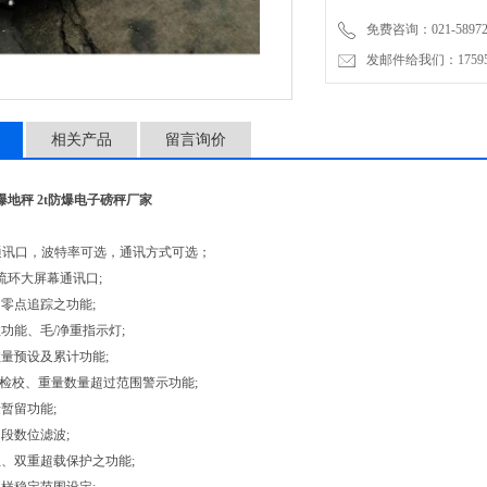
免费咨询：021-58972770
发邮件给我们：1759548
相关产品
留言询价
爆地秤 2t防爆电子磅秤厂家
32通讯口，波特率可选，通讯方式可选；
电流环大屏幕通讯口;
零点追踪之功能;
功能、毛/净重指示灯;
量预设及累计功能;
/Ok检校、重量数量超过范围警示功能;
暂留功能;
段数位滤波;
、双重超载保护之功能;