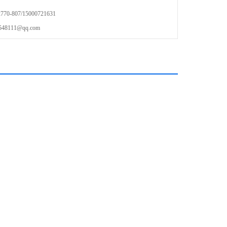
-807/15000721631
111@qq.com