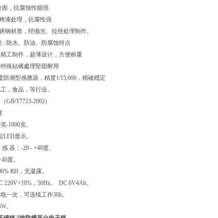
钢台面，抗腐蚀性能强
砂烤漆处理，抗腐性强
不锈钢材质，经抛光、拉丝处理制作。
 : 防水、防油、防腐蚀特点
钢精工制作，超薄设计，方便称重
、特殊結構處理堅固耐用
防潮型感應器，精度1/15,000，精確穩定
化工，食品，等行业。
GB/T7723-2002）
吨
0克-1000克。
位LED显示。
 器：-20 - +40度。
+40度。
0% RH，无凝露。
220V+10%，50Hz。 DC 6V4Ah。
电一次，可连续工作30h。
5W。