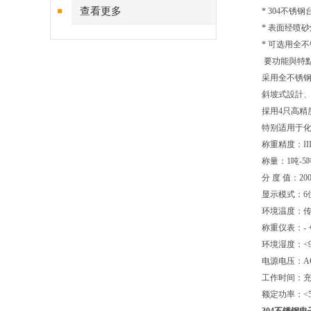
查看更多
* 304不锈
* 表面经喷
* 可选用全
要功能與特點
采用全不锈
斜坡式設計
採用4只高精度
特别适用于
称重精度：III（
称量：1吨-5
分 度 值：20
显示模式：6
环境温度：传 感
称重仪表：- 
环境湿度：<9
电源电压：AC 
工作时间：充
额定功率：<