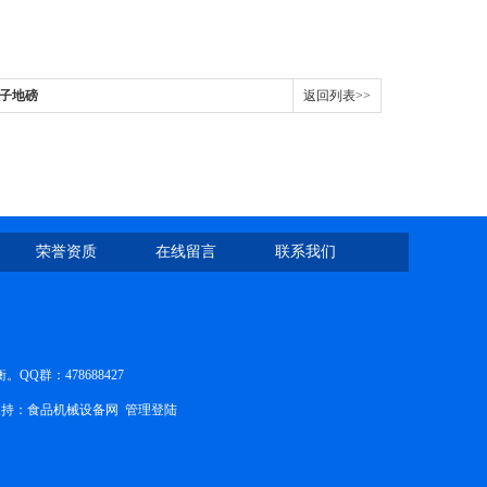
电子地磅
返回列表>>
荣誉资质
在线留言
联系我们
群：478688427
持：
食品机械设备网
管理登陆