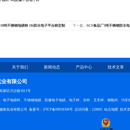
电子磅秤 5吨防爆平台电子秤
S10吨不锈钢地磅称 10t防水电子平台称定制
下一篇：
SCS食品厂5吨不锈钢防水
关于我们
新闻动态
产品中心
技术文章
实业有限公司
新区川沙路3611号
、电子地磅秤、不锈钢地磅、防爆电子地磅、电子秤、吊秤、叉车秤、钢瓶秤、汽车衡。QQ
越衡实业有限公司 备案号：
沪ICP备09058308号
总访问量：228002
站点地图
技术支