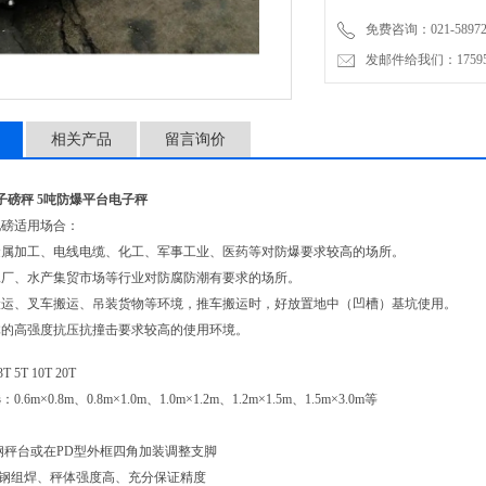
免费咨询：021-58972770
发邮件给我们：1759548
相关产品
留言询价
电子磅秤 5吨防爆平台电子秤
地磅适用场合：
金属加工、电线电缆、化工、军事工业、医药等对防爆要求较高的场所。
工厂、水产集贸市场等行业对防腐防潮有要求的场所。
搬运、叉车搬运、吊装货物等环境，推车搬运时，好放置地中（凹槽）基坑使用。
体的高强度抗压抗撞击要求较高的使用环境。
T 5T 10T 20T
6m×0.8m、0.8m×1.0m、1.0m×1.2m、1.2m×1.5m、1.5m×3.0m等
不锈钢秤台或在PD型外框四角加装调整支脚
型钢组焊、秤体强度高、充分保证精度