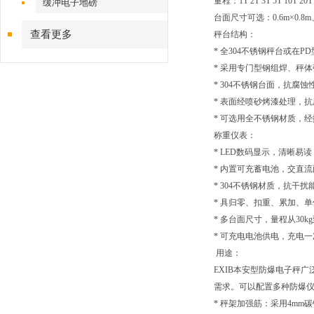
量程：1T 2T 3T 5T 10T 20
缓冲电子地磅
台面尺寸可选：0.6m×0.8m、0.
查看更多
秤台结构：
* 全304不锈钢秤台或在
* 采用专门型钢组焊、秤
* 304不锈钢台面，抗腐蚀
* 表面经喷砂烤漆处理，
* 可选用全不锈钢材质，
称重仪表：
* LED数码显示，清晰易读
* 内置可充蓄电池，交直流
* 304不锈钢材质，抗干扰
* 具归零、扣重、累加、
* 多台面尺寸，量程从30kg到
* 可充电电池供电，充电一
用途：
EXIB本安型防爆电子秤
需求。可以配置多种防爆
* 秤架加强筋：采用4mm