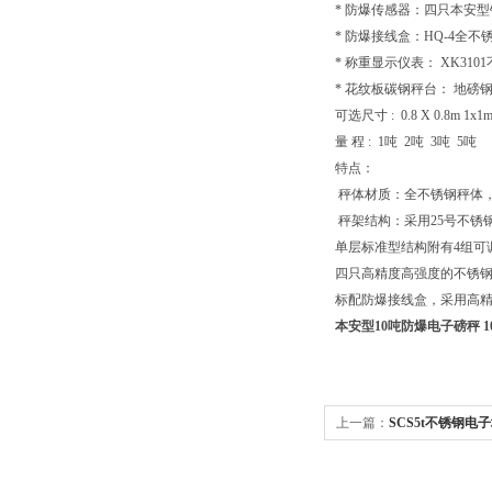
* 防爆传感器：四只本安型
* 防爆接线盒：HQ-4全
* 称重显示仪表： XK3
* 花纹板碳钢秤台： 地磅
可选尺寸 : 0.8 X 0.8m 1x1m 1
量 程 : 1吨 2吨 3吨 5吨
特点：
秤体材质：全不锈钢秤体
秤架结构：采用25号不锈
单层标准型结构附有4组可
四只高精度高强度的不锈
标配防爆接线盒，采用高精度
本安型10吨防爆电子磅秤 1
上一篇：
SCS5t不锈钢电子