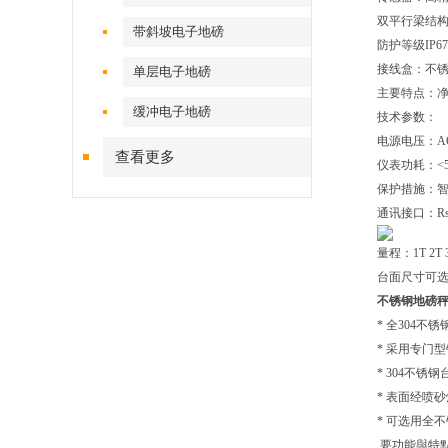
双平行梁结
带斜坡电子地磅
防护等级IP67
接线盒：不
单层电子地磅
主要特点：
缓冲电子地磅
技术参数：
电源电压：AC2
查看更多
仪表功耗：<
保护措施：
通讯接口：Rs
量程：1T 2T 3
台面尺寸可选：0.
不锈钢地磅
* 全304
* 采用专门
* 304不锈
* 表面经喷
* 可选用全
要功能與特點