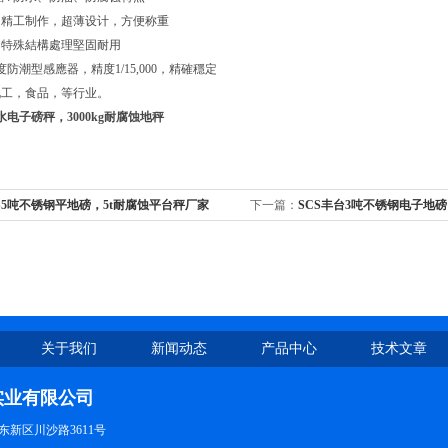
钢精工制作，超薄设计，方便称重
、特殊結構處理堅固耐用
防潮型感應器，精度1/15,000，精確穩定
化工，食品，等行业。
水电子磅秤，3000kg耐腐蚀地秤
S5吨不锈钢平地磅，5t耐腐蚀平台秤厂家
下一篇：
SCS丰台3吨不锈钢电子地磅
关于我们
新闻动态
产品中心
技术文章
实业有限公司
新区川沙路3611号