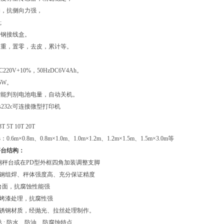
构，抗侧向力强，
;
锈钢接线盒。
净重，置零，去皮，累计等。
20V+10%，50HzDC6V4Ah。
5W。
智能判别电池电量，自动关机。
232c可连接微型打印机
T 5T 10T 20T
6m×0.8m、0.8m×1.0m、1.0m×1.2m、1.2m×1.5m、1.5m×3.0m等
秤台结构：
不锈钢秤台或在PD型外框四角加装调整支脚
型钢组焊、秤体强度高、充分保证精度
钢台面，抗腐蚀性能强
砂烤漆处理，抗腐性强
不锈钢材质，经抛光、拉丝处理制作。
 : 防水、防油、防腐蚀特点