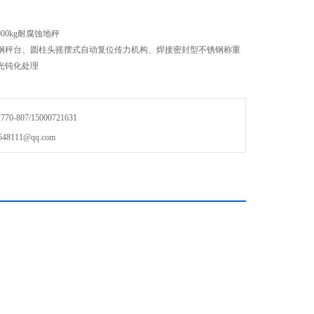
00kg耐腐蚀地秤
钢秤台、圆柱头摇摆式自动复位传力机构、焊接密封型不锈钢称重
光钝化处理
-807/15000721631
111@qq.com