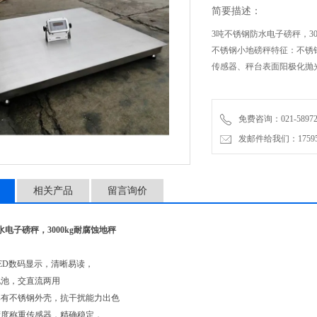
简要描述：
3吨不锈钢防水电子磅秤，30
不锈钢小地磅秤特征：不锈
传感器、秤台表面阳极化抛
免费咨询：021-58972770
发邮件给我们：1759548
相关产品
留言询价
水电子磅秤，3000kg耐腐蚀地秤
ED数码显示，清晰易读，
电池，交直流两用
具有不锈钢外壳，抗干扰能力出色
精度称重传感器，精确稳定，