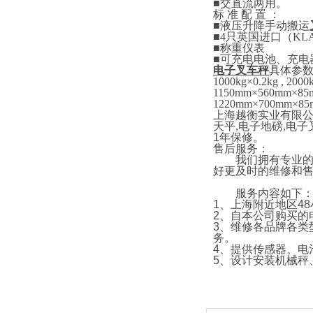
■
交直流两用。
标
准
配
置
：
■
液压升降手动搬运
■4
只英国进口
（
KL
■
称重仪表
■
可充电电池、充电
电子叉车秤
具体参
1000kg×0.2kg , 2000
1150mm×5
6
0mm×85
1220mm×700mm×85
上海越衡实业有限
天平
,
电子地磅
,
电子
1
年保修。
售后服务：
我们拥有专业的技
好更及时的维修和
服务内容如下
1
、上海附近地区
48
2
、自本公司购买的
3
、维修各品牌各类
务。
4
、提供传感器、电
5
、设计安装机械秤