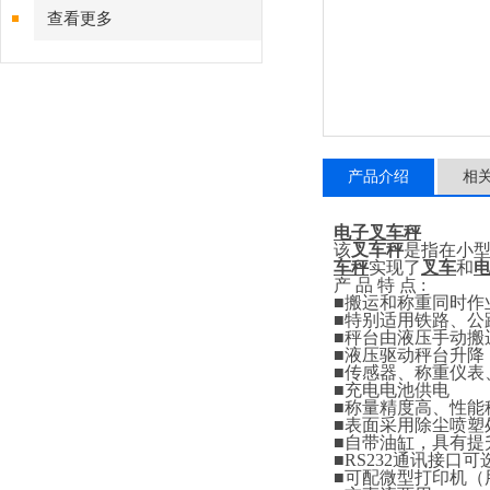
查看更多
产品介绍
相
电子叉车秤
该
叉车秤
是指在小
车秤
实现了
叉车
和
产
品
特
点
:
■
搬运和称重同时作
■
特别适用铁路、公
■
秤台由液压手动搬
■
液压驱动秤台升降
■
传感器、称重仪表
■
充电电池供电
■
称量精度高、性能
■
表面采用除尘喷塑
■
自带油缸，具有提
■RS232
通讯接口可
■
可配微型打印机（