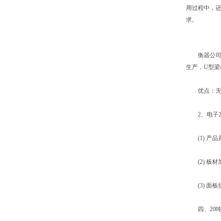
用过程中，还
求。
衡器公司电
生产，U型梁
优点：无连
2、电子2
(1) 产
(2) 板材
(3) 面板
四、20吨