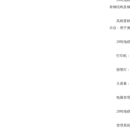
20吨地磅
有钢结构及
高精度称重
示仪：用于
20吨地磅
打印机：用
报警灯：
大屏幕：用
电脑管理系
20吨地磅
管理系统；