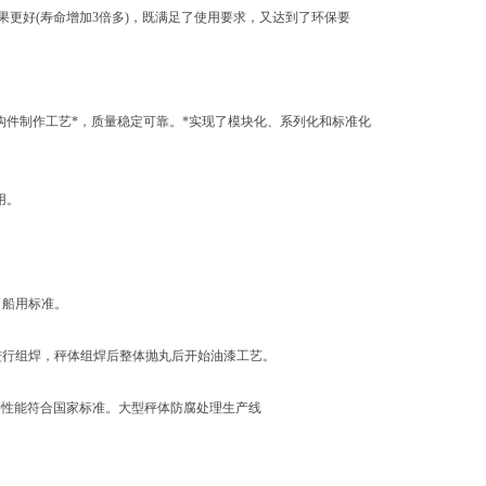
更好(寿命增加3倍多)，既满足了使用要求，又达到了环保要
件制作工艺*，质量稳定可靠。*实现了模块化、系列化和标准化
用。
了船用标准。
进行组焊，秤体组焊后整体抛丸后开始油漆工艺。
接性能符合国家标准。大型秤体防腐处理生产线