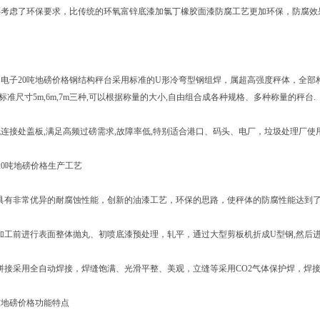
考虑了环保要求，比传统的环氧富锌底漆加氯丁橡胶面漆防腐工艺更加环保，防腐效果
子20吨地磅价格钢结构秤台采用标准的U形冷弯型钢组焊，属超高强度秤体，全部构
标准尺寸5m,6m,7m三种,可以根据称量的大小,自由组合成各种规格、多种称量的秤台.
接处盖板,满足高频过磅需求,故障率低,特别适合港口、码头、电厂，垃圾处理厂使
0吨地磅价格生产工艺
品具有非常优异的耐腐蚀性能，创新的油漆工艺，环保的思路，使秤体的防腐性能达到
加工前进行表面整体抛丸、初喷底漆预处理，轧平，通过大型剪板机折成U型钢,然后
拼接采用全自动焊接，焊缝饱满、光滑平整、美观，立缝等采用CO2气体保护焊，焊
地磅价格功能特点