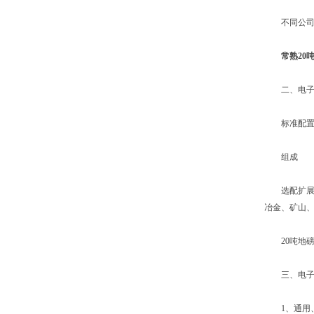
不同公司的
常熟20
二、电子2
标准配置：
组成
选配扩展：大
冶金、矿山
20吨地磅价
三、电子2
1、通用、