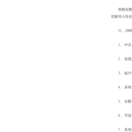
智能化数字
切换等人性化
六、20吨
1、 中文
2、 设置
3、 贴片
4、 具有
5、 全数
6、 可设
7、 具有