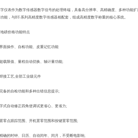
仪表作为数字传感器数字信号的处理终端，具备高分辨率、高精确度、多种功能扩展
功能，与BT-系列高精度数字传感器相配套，组成高精度数字称重的核心系统。
地磅价格功能特点
界面操作、自检功能、皮重记忆功能
超载限值、量程自动切换、轴计量功能;
焊接工艺,全部工业级元件
完备的自检功能和多种出错信息提示;
字式自动修正四角使调试更省心、更省力;
置零点跟踪范围、开机置零范围和按键置零范围;
精确的时钟、日历、自动闰年、闰月，不受断电影响;