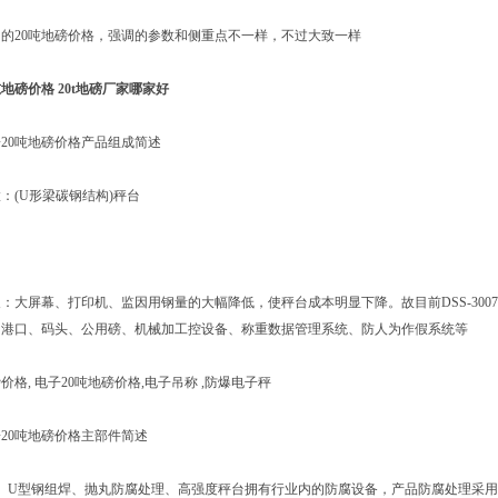
20吨地磅价格，强调的参数和侧重点不一样，不过大致一样
吨地磅价格 20t地磅厂家哪家好
0吨地磅价格产品组成简述
(U形梁碳钢结构)秤台
屏幕、打印机、监因用钢量的大幅降低，使秤台成本明显下降。故目前DSS-3007
、港口、码头、公用磅、机械加工控设备、称重数据管理系统、防人为作假系统等
格, 电子20吨地磅价格,电子吊称 ,防爆电子秤
0吨地磅价格主部件简述
U型钢组焊、抛丸防腐处理、高强度秤台拥有行业内的防腐设备，产品防腐处理采用