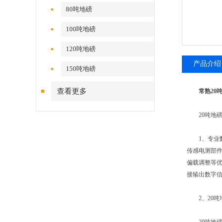
80吨地磅
100吨地磅
120吨地磅
产品介绍
150吨地磅
查看更多
常熟20
20吨地磅
1、专业数字
传感电测部
偏载调整等优
接输出数字信
2、20吨