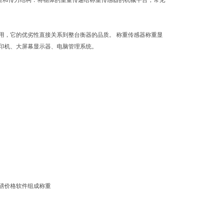
重和传力结构：将物体的重量传递给称重传感器的机械平台，常见
，它的优劣性直接关系到整台衡器的品质。 称重传感器称重显
印机、大屏幕显示器、电脑管理系统。
磅价格软件组成称重