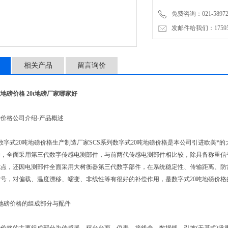
扰、不因温差变化、不因线
免费咨询：021-58972770
发邮件给我们：1759548
相关产品
留言询价
吨地磅价格 20t地磅厂家哪家好
价格公司介绍-产品概述
式20吨地磅价格生产制造厂家SCS系列数字式20吨地磅价格是本公司引进欧美*的
件，全面采用第三代数字传感电测部件，与前两代传感电测部件相比较，除具备称重信
点，还因电测部件全面采用大树衡器第三代数字部件，在系统稳定性、传输距离、防雷
号，对偏载、温度漂移、蠕变、非线性等有很好的补偿作用，是数字式20吨地磅价格
地磅价格的组成部分与配件