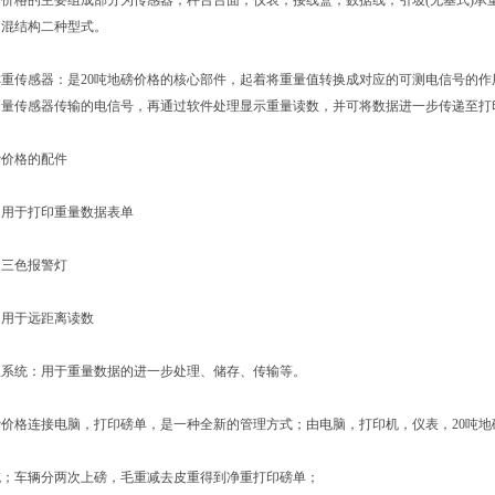
价格的主要组成部分为传感器，秤台台面，仪表，接线盒，数据线，引坡(无基式)承
钢混结构二种型式。
传感器：是20吨地磅价格的核心部件，起着将重量值转换成对应的可测电信号的作用
测量传感器传输的电信号，再通过软件处理显示重量读数，并可将数据进一步传递至打
价格的配件
于打印重量数据表单
三色报警灯
于远距离读数
统：用于重量数据的进一步处理、储存、传输等。
价格连接电脑，打印磅单，是一种全新的管理方式；由电脑，打印机，仪表，20吨地
车辆分两次上磅，毛重减去皮重得到净重打印磅单；