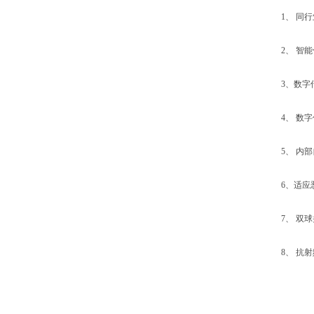
1、 同行业
2、 智能
3、数字传输
4、 数字
5、 内部
6、适应恶
7、 双球
8、 抗射