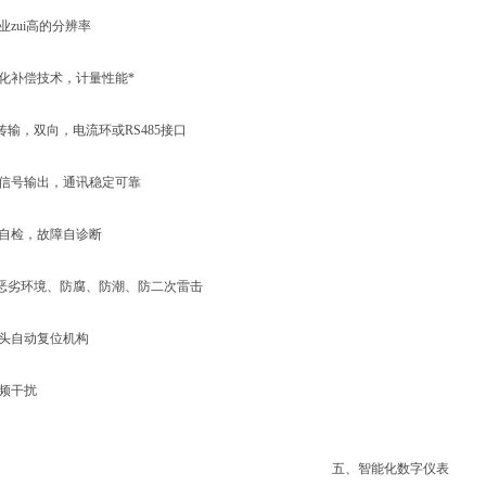
zui高的分辨率
化补偿技术，计量性能*
，双向，电流环或RS485接口
信号输出，通讯稳定可靠
自检，故障自诊断
劣环境、防腐、防潮、防二次雷击
头自动复位机构
频干扰
五、智能化数字仪表