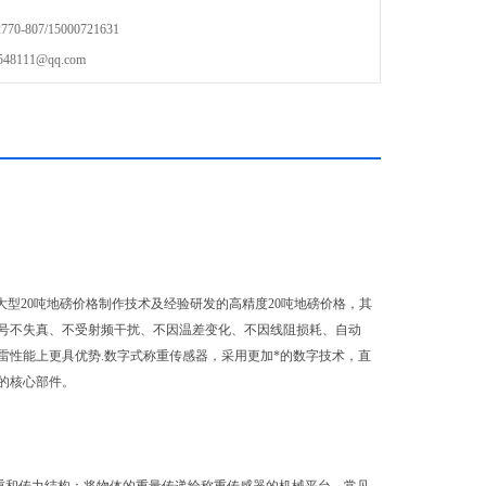
阻损耗、自动偏载调整等优点，还因电测部
-807/15000721631
111@qq.com
大型20吨地磅价格制作技术及经验研发的高精度20吨地磅价格，其
号不失真、不受射频干扰、不因温差变化、不因线阻损耗、自动
性能上更具优势.数字式称重传感器，采用更加*的数字技术，直
的核心部件。