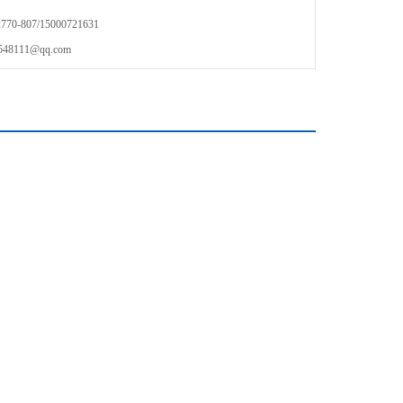
叉车及各品牌叉车（合力/龙工/柳工/杭州叉车等）
-807/15000721631
111@qq.com