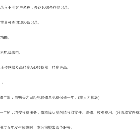
入不同客户名称，多达1000条存储记录。
量可查询1000条记录。
功能。
机电源供电。
传感器及高精度A/D转换器，精度更高。
：
年限：自购买之日起凭保修单免费保修一年。(非人为损坏)
一年的，均按收费服务，依故障状况酌情收取零件、维修、校准费用。(只收取零件成
用过五年发生故障时，本公司照常给予服务。