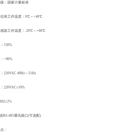
：国家计量标准
表工作温度：0℃～+40℃
工作温度：-20℃～+60℃
150%
<90%
0VAC 49Hz～51Hz
20VAC±10%
Z±2%
或RS-485通讯接口(可选配)
点：