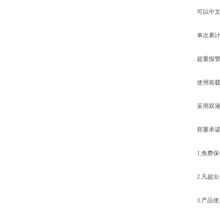
可以中文录
单次累计重
超重报警
使用装载
采用双液压
郑重承诺
1.免费保修
2.凡超出
3.产品使