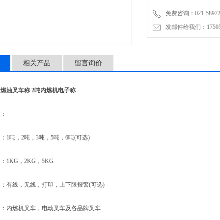
【改装】：内燃机叉车，电动
免费咨询：021-58972770
发邮件给我们：1759548
相关产品
留言询价
燃油叉车称 2吨内燃机电子称
：
吨，2吨，3吨，5吨，6吨(可选)
KG，2KG，5KG
有线，无线，打印，上下限报警(可选)
内燃机叉车，电动叉车及各品牌叉车