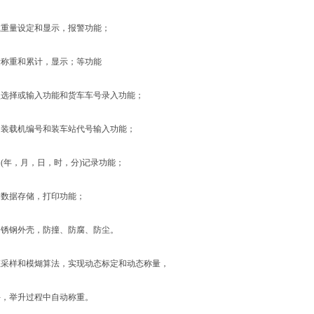
量设定和显示，报警功能；
重和累计，显示；等功能
择或输入功能和货车车号录入功能；
载机编号和装车站代号输入功能；
年，月，日，时，分)记录功能；
据存储，打印功能；
钢外壳，防撞、防腐、防尘。
样和模煳算法，实现动态标定和动态称量，
举升过程中自动称重。