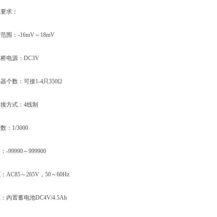
要求：
：-16mV～18mV
电源：DC3V
数：可接1-4只350Ω
方式：4线制
1/3000
9990～999900
85～265V，50～60Hz
置蓄电池DC4V/4.5Ah