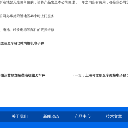
所在地暂无维修单位的，请将产品发至本公司修理，一年之内所有费用，都是我公司
公司办事处附近地区48小时上门服务；
、电池、转换电源等配件的更换维修
燃油叉车称 2吨内燃机电子称
口搬运货物加装柴油机械叉车秤
下一篇：
上海可改制叉车改装电子磅 
关于我们
新闻动态
产品中心
技术文章