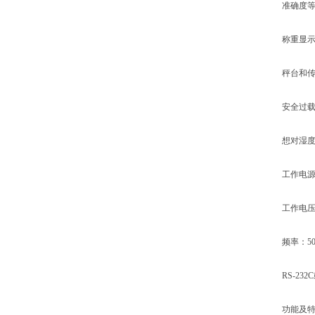
准确度等级
称重显示仪
秤台和传感器
安全过载：
想对湿度：
工作电源：22
工作电压：2
频率：50H
RS-232C
功能及特