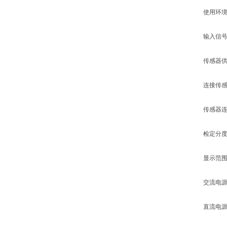
使用环境
输入信号范围
传感器供桥
连接传感器个
传感器连接
检定分度数：
显示范围：-9
交流电源：AC
直流电源：内