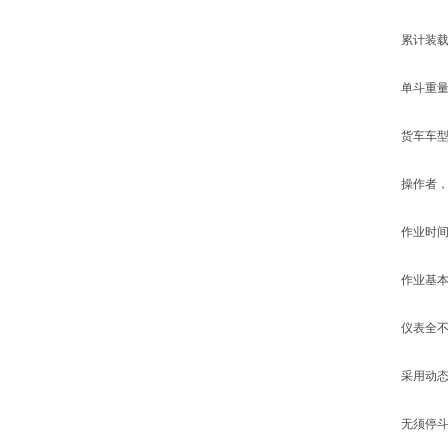
累计装载重
单斗重量称
货车车型选
操作者，装
作业时间(
作业基本数
仪表全不锈
采用动态采
无须停斗，